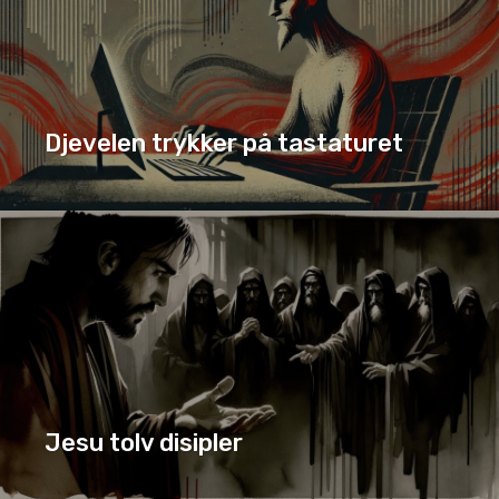
Djevelen trykker på tastaturet
DJEVELEN TRYKKER PÅ TASTATURET
SERIE
Jesu tolv disipler