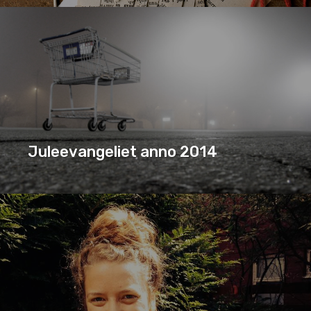
BIBELGLEDE
EFESERBREVET
SERIE
TEMA
Juleevangeliet anno 2014
JULEEVANGELIET ANNO 2014
SERIE