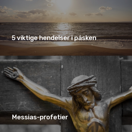
5 viktige hendelser i påsken
5 VIKTIGE HENDELSER I PÅSKEN
SERIE
Messias-profetier