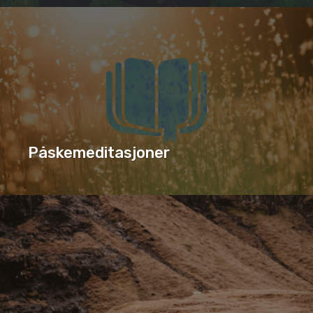
JESU DØD OG OPPSTANDELSE
SERIE
Påskemeditasjoner
PÅSKEMEDITASJONER
SERIE