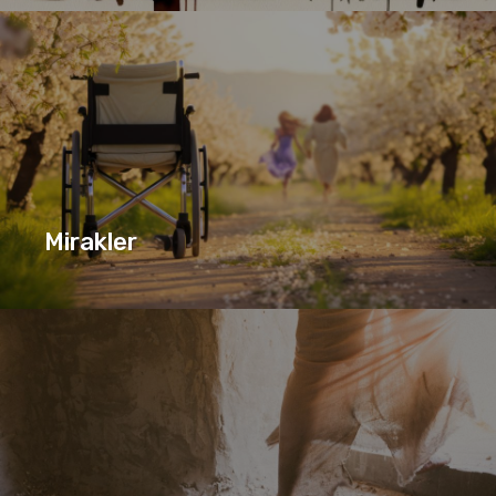
JESU TOLV DISIPLER
SERIE
Mirakler
MIRAKLER
SERIE