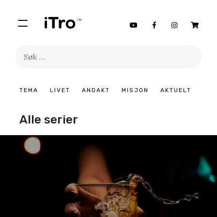
Søk
etter:
Hopp
TEMA
LIVET
ANDAKT
MISJON
AKTUELT
til
innhold
Alle serier