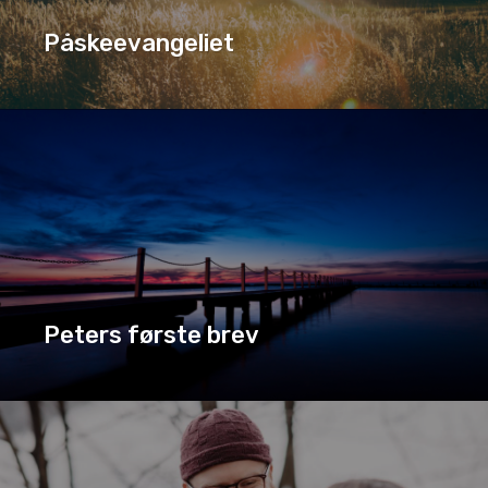
Påskeevangeliet
AKTUELT
PÅSKEEVANGELIET
SERIE
Peters første brev
PETERS FØRSTE BREV
SERIE