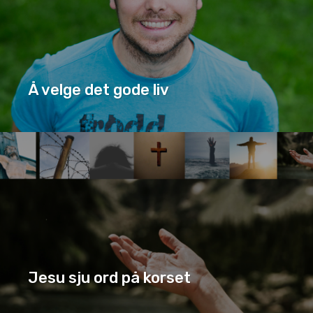
Å velge det gode liv
Å VELGE DET GODE LIV
SERIE
Jesu sju ord på korset