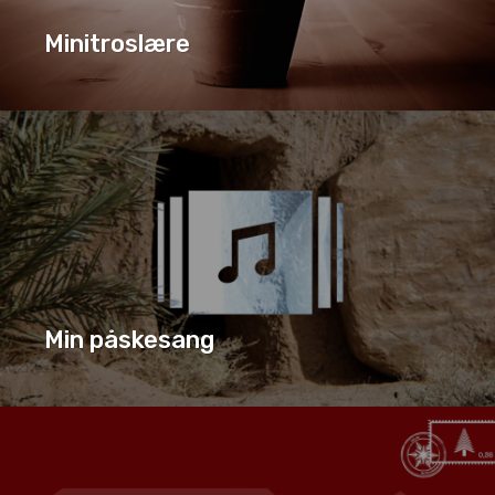
Minitroslære
MINITROSLÆRE
SERIE
Min påskesang
MIN PÅSKESANG
SERIE