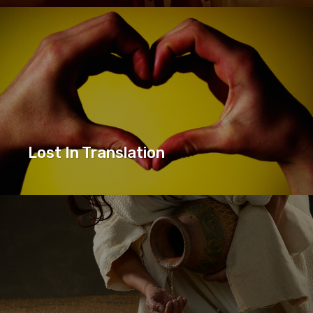
BIBELEN
JEG TROR PÅ...
SERIE
Lost In Translation
LOST IN TRANSLATION