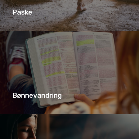
Påske
PÅSKE
SERIE
Bønnevandring
BØNNEVANDRING
SERIE