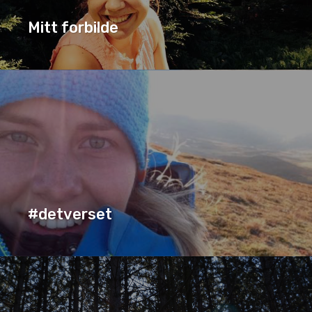
Mitt forbilde
MITT FORBILDE
SERIE
#detverset
#DETVERSET
SERIE