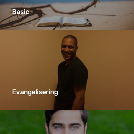
Basic
BASIC
SERIE
Evangelisering
EVANGELISERING
SERIE