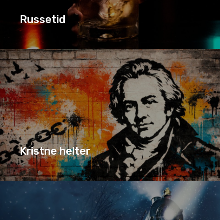
Russetid
AKTUELT
RUSSETID
SERIE
Kristne helter
KRISTNE HELTER
SERIE