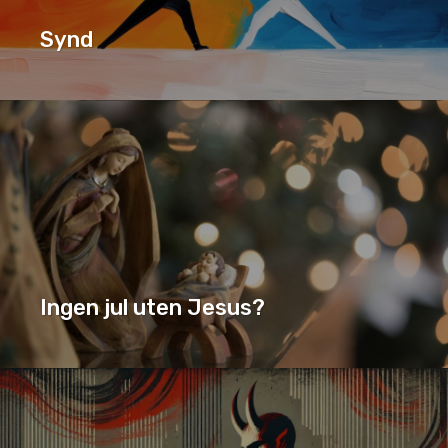
Synd
SERIE
SYND
Ingen jul uten Jesus?
INGEN JUL UTEN JESUS?
SERIE