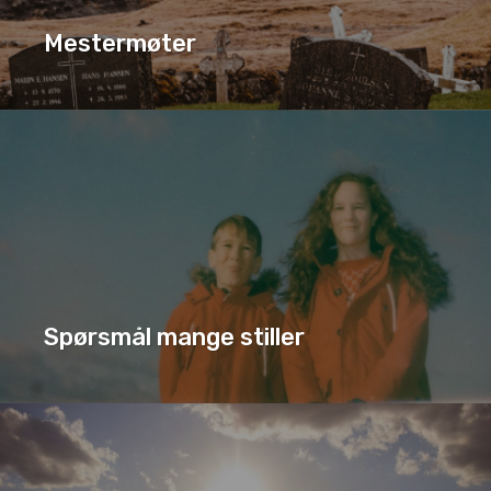
Mestermøter
MESTERMØTER
SERIE
Spørsmål mange stiller
SERIE
SPØRSMÅL MANGE STILLER