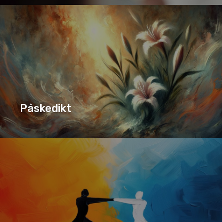
SERIE
SJELESORG
Påskedikt
PÅSKEDIKT
SERIE