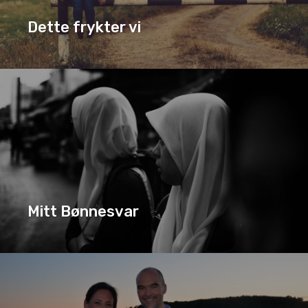
Dette frykter vi
DETTE FRYKTER VI
SERIE
Mitt Bønnesvar
MITT BØNNESVAR
SERIE