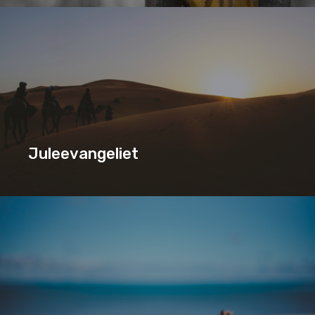
MESSIAS-PROFETIER
SERIE
Juleevangeliet
AKTUELT
JULEEVANGELIET
SERIE