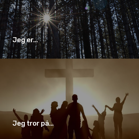
Jeg er...
BIBELEN
JEG ER...
SERIE
Jeg tror på...