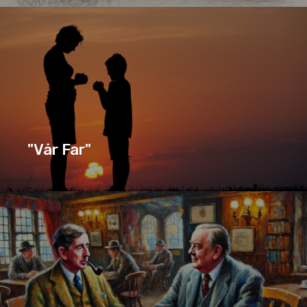
ADVENT
BØNNER
SERIE
"Vår Far"
"VÅR FAR"
SERIE