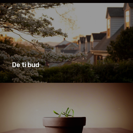
JESUS SOM...
SERIE
De ti bud
DE TI BUD
SERIE