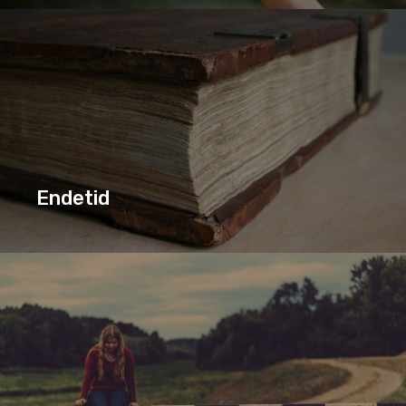
JESU SJU ORD PÅ KORSET
SERIE
Endetid
ENDETID
MISJON
SERIE