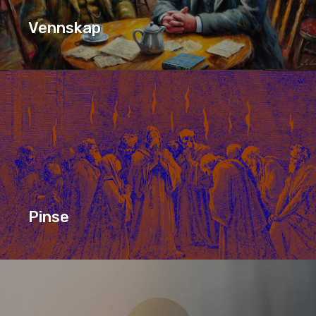
Vennskap
SERIE
VENNSKAP
Pinse
PINSE