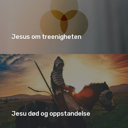
Jesus om treenigheten
JESUS OM TREENIGHETEN
SERIE
Jesu død og oppstandelse