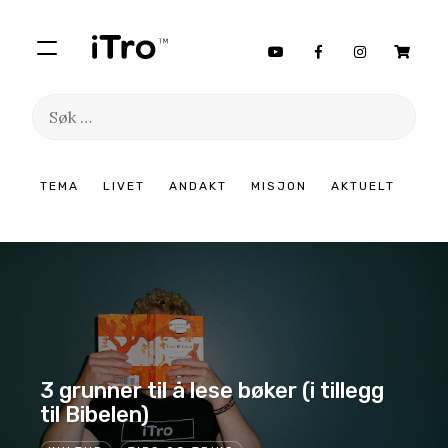
Søk
etter:
Hopp
TEMA
LIVET
ANDAKT
MISJON
AKTUELT
til
innhold
3 grunner til å lese bøker (i tillegg
til Bibelen)