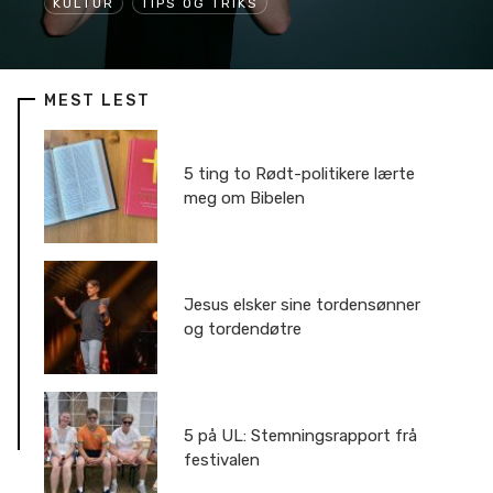
KULTUR
TIPS OG TRIKS
MEST LEST
5 ting to Rødt-politikere lærte
meg om Bibelen
Jesus elsker sine tordensønner
og tordendøtre
5 på UL: Stemningsrapport frå
festivalen