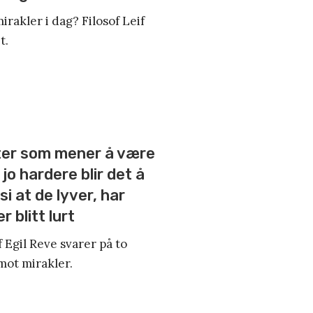
rakler i dag? Filosof Leif
t.
rter som mener å være
, jo hardere blir det å
i at de lyver, har
r blitt lurt
 Egil Reve svarer på to
mot mirakler.