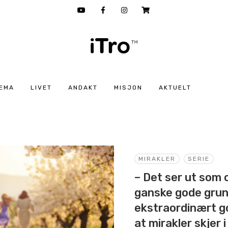
EMA
LIVET
ANDAKT
MISJON
AKTUELT
MIRAKLER
SERIE
– Det ser ut som 
ganske gode grunn
ekstraordinært go
at mirakler skjer 