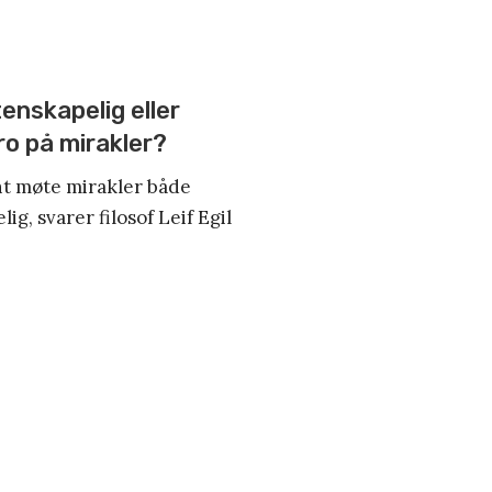
enskapelig eller
ro på mirakler?
nt møte mirakler både
ig, svarer filosof Leif Egil