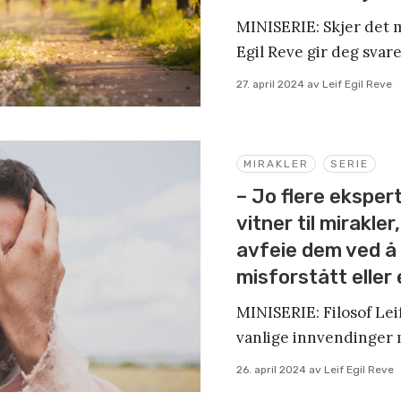
MINISERIE: Skjer det mi
Egil Reve gir deg svare
27. april 2024
av
Leif Egil Reve
MIRAKLER
SERIE
– Jo flere ekspe
vitner til mirakler
avfeie dem ved å s
misforstått eller e
MINISERIE: Filosof Leif
vanlige innvendinger 
26. april 2024
av
Leif Egil Reve