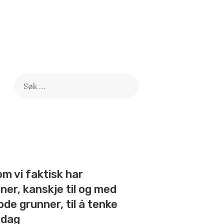
Søk
etter:
om vi faktisk har
er, kanskje til og med
de grunner, til å tenke
i dag