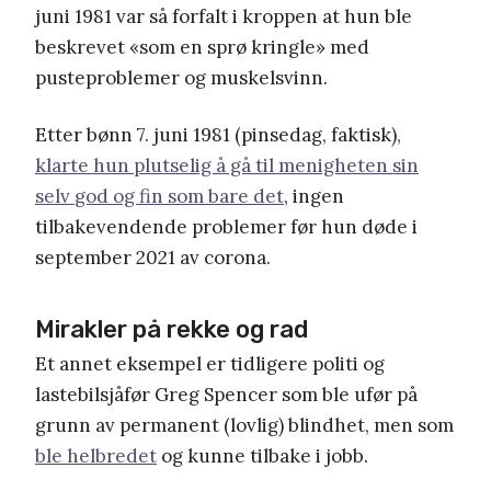
juni
1981 var så forfalt
i kroppen
at hun ble
beskrevet
«som en
sprø
kringle»
med
pusteproblemer
og muskelsvinn
.
Etter
bønn 7. juni 1981
(pinsedag, faktisk)
,
klarte hun plutselig å gå til
menigheten
sin
selv
god og fin som
bare det
, ingen
tilbakevenden
d
e problemer før hun døde
i
september
202
1
av corona
.
Mirakler på rekke og rad
Et annet eksempel er
tidligere politi og
lastebilsjåfør Greg Spencer som ble ufør på
grunn av permanent
(lovlig)
blindhet, men som
ble helbredet
og kunne tilbake i jobb.