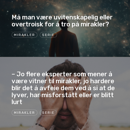
Må man være uvitenskapelig eller
overtroisk for å tro på mirakler?
MIRAKLER
SERIE
– Jo flere eksperter som mener å
være vitner til mirakler, jo hardere
blir det å avfeie dem ved å si at de
lyver, har misforstått eller er blitt
lurt
MIRAKLER
SERIE