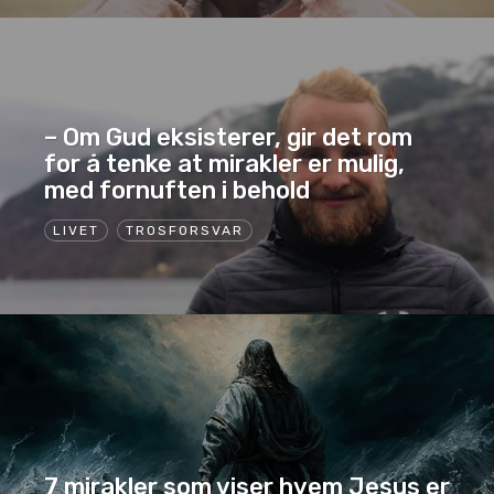
– Om Gud eksisterer, gir det rom
for å tenke at mirakler er mulig,
med fornuften i behold
LIVET
TROSFORSVAR
7 mirakler som viser hvem Jesus er