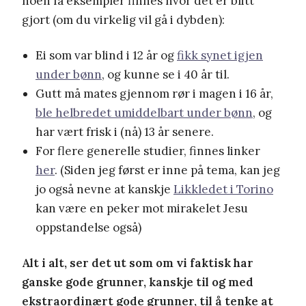
noen få
eksemp
ler finnes
hvor det er blitt
gjort (om du virkelig vil gå i dybden)
:
Ei som var blind i 12 år og
fikk synet igjen
under bønn
, og kunne se i 40 år til.
Gutt må mates gjennom rør
i magen
i 16 år,
ble helbredet umiddelbart under bønn
, og
har vært frisk i
(
nå
) 13 år senere
.
For flere generelle studier, finnes linker
her
.
(
Siden jeg først er inne på tema, kan jeg
jo også nevne at kanskje
Likkledet i Torino
kan være en peker mot
mirakelet Jesu
oppstandelse også)
Alt i alt, ser det ut som om vi faktisk har
ganske gode grunner
, kanskje til og med
ekstraordinært gode grunner
,
til å
tenke at