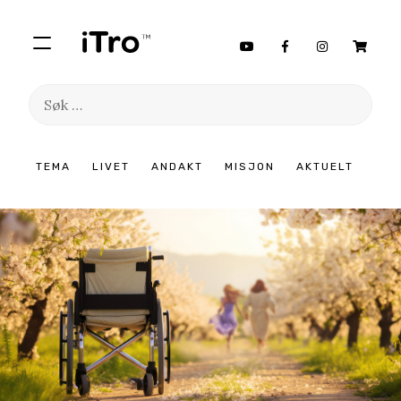
Søk
etter:
Hopp
TEMA
LIVET
ANDAKT
MISJON
AKTUELT
til
innhold