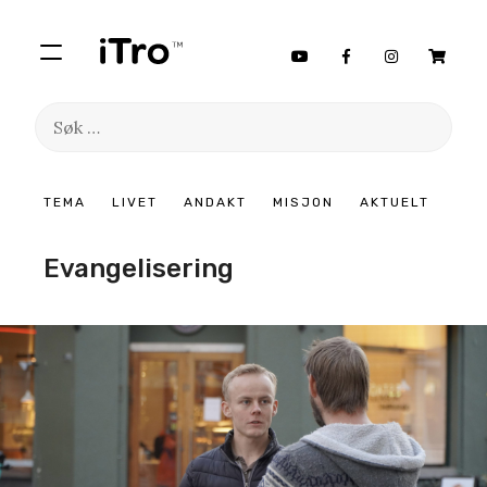
Søk
etter:
Hopp
TEMA
LIVET
ANDAKT
MISJON
AKTUELT
til
innhold
Evangelisering