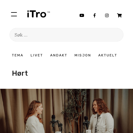
Søk
etter:
Hopp
TEMA
LIVET
ANDAKT
MISJON
AKTUELT
til
innhold
Hørt