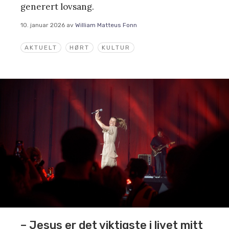
generert lovsang.
10. januar 2026
av
William Matteus Fonn
AKTUELT
HØRT
KULTUR
– Jesus er det viktigste i livet mitt