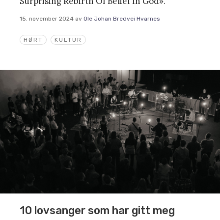
Surprising Rebirth Of Belief In God».
15. november 2024
av
Ole Johan Bredvei Hvarnes
HØRT
KULTUR
10 lovsanger som har gitt meg