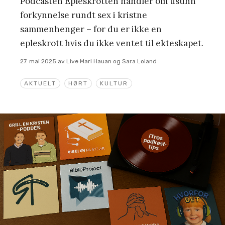
Podcasten Epleskrotten handler om usunn
forkynnelse rundt sex i kristne
sammenhenger – for du er ikke en
epleskrott hvis du ikke ventet til ekteskapet.
27. mai 2025
av
Live Mari Hauan og Sara Loland
AKTUELT
HØRT
KULTUR