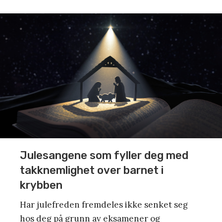
Julesangene som fyller deg med
takknemlighet over barnet i
krybben
Har julefreden fremdeles ikke senket seg
hos deg på grunn av eksamener og