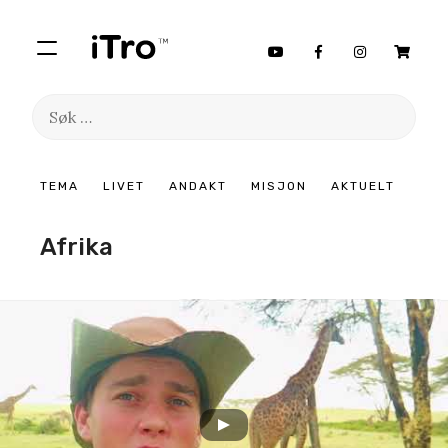
Søk
etter:
Hopp
TEMA
LIVET
ANDAKT
MISJON
AKTUELT
til
innhold
Afrika