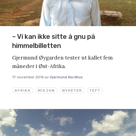
– Vi kan ikke sitte å gnu på
himmelbilletten
Gjermund Øygarden tester ut kallet fem
måneder i Øst-Afrika.
17. november 2016
av
Gjermund Nordhus
AFRIKA
MISJON
NYHETER
TEFT