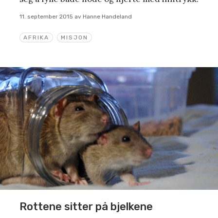
11. september 2015
av
Hanne Handeland
AFRIKA
MISJON
Rottene sitter på bjelkene