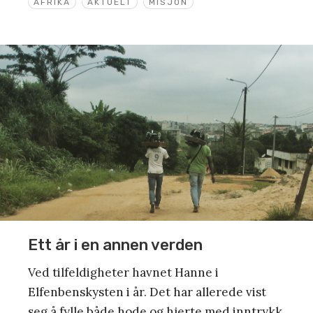
AFRIKA
AKTUELT
MISJON
Ett år i en annen verden
Ved tilfeldigheter havnet Hanne i
Elfenbenskysten i år. Det har allerede vist
seg å fylle både hode og hjerte med inntrykk.