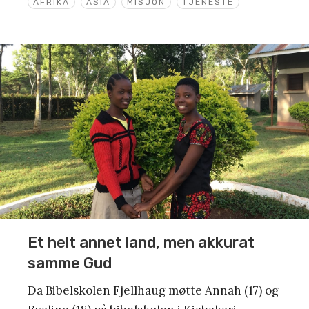
AFRIKA
ASIA
MISJON
TJENESTE
Et helt annet land, men akkurat
samme Gud
Da Bibelskolen Fjellhaug møtte Annah (17) og