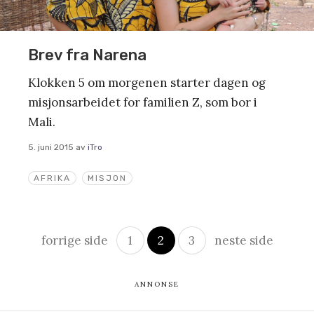
Brev fra Narena
Klokken 5 om morgenen starter dagen og
misjonsarbeidet for familien Z, som bor i
Mali.
5. juni 2015
av
iTro
AFRIKA
MISJON
Innleggsnavigasjon
forrige side
1
2
3
neste side