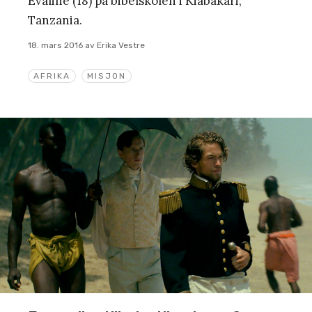
Evaline (18) på bibelskolen i Kiabakari,
Tanzania.
18. mars 2016
av
Erika Vestre
AFRIKA
MISJON