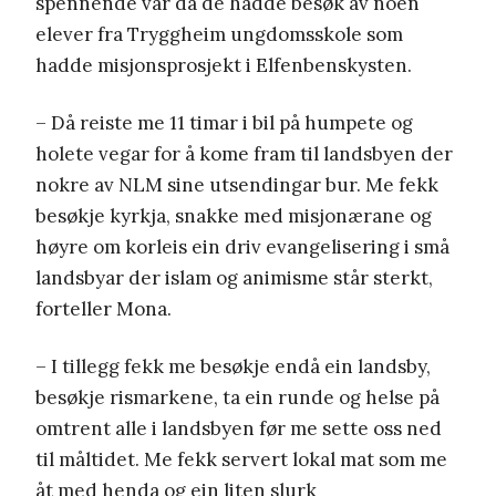
spennende var da de hadde besøk av noen
elever fra Tryggheim ungdomsskole som
hadde misjonsprosjekt i Elfenbenskysten.
– Då reiste me 11 timar i bil på humpete og
holete vegar for å kome fram til landsbyen der
nokre av NLM sine utsendingar bur. Me fekk
besøkje kyrkja, snakke med misjonærane og
høyre om korleis ein driv evangelisering i små
landsbyar der islam og animisme står sterkt,
forteller Mona.
– I tillegg fekk me besøkje endå ein landsby,
besøkje rismarkene, ta ein runde og helse på
omtrent alle i landsbyen før me sette oss ned
til måltidet. Me fekk servert lokal mat som me
åt med henda og ein liten slurk