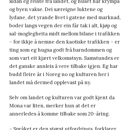
sidan eg reiste frå landet, og huset har krympa
og byen vakse. Dei særeigne luktene og
lydane, det yrande livet i gatene med marknad,
boder langs vegen der ein får tak i alt, kjøp og
sal-moglegheita midt mellom bilane i trafikken
– for ikkje å nemne den kaotiske trafikken – er
ting som eg hugsa godt frå barndommen og
som vart eit kjært velkomstsyn. Samstundes er
det ganske annleis å vere tilbake igjen. Eg har
budd fleire år i Noreg no og kulturen her i
landet må dermed opplevast på ny.
Selv om landet og kulturen var godt kjent da
Mona var liten, merker hun at det er
annerledes å komme tilbake som 20-åring.
– Språket er den størst utfordringa, forklarer