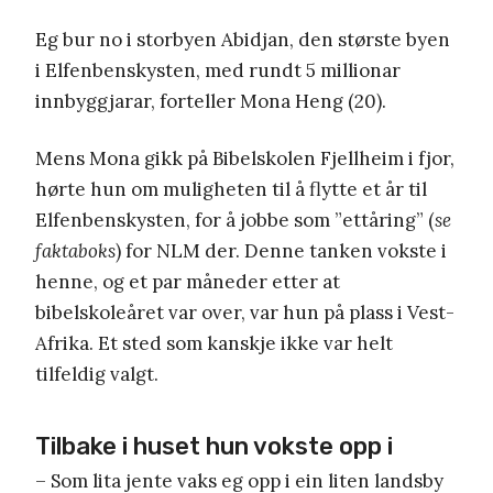
Eg bur no i storbyen Abidjan, den største byen
i Elfenbenskysten, med rundt 5 millionar
innbyggjarar, forteller Mona Heng (20).
Mens Mona gikk på Bibelskolen Fjellheim i fjor,
hørte hun om muligheten til å flytte et år til
Elfenbenskysten, for å jobbe som ”ettåring” (
se
faktaboks
) for NLM der. Denne tanken vokste i
henne, og et par måneder etter at
bibelskoleåret var over, var hun på plass i Vest-
Afrika. Et sted som kanskje ikke var helt
tilfeldig valgt.
Tilbake i huset hun vokste opp i
– Som lita jente vaks eg opp i ein liten landsby