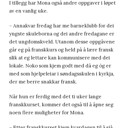
I tillegg har Mona også andre oppgaver i løpet
av en vanlig uke.
– Annakvar fredag har me barneklubb for dei
yngste skuleborna og dei andre fredagane er
det ungdomskveld. Utanom desse oppgåvene
går eg på franskkurs og held på å lære fransk
slik at eg lettare kan kommunisere med dei
lokale. Noko som kjem godt med då eg òg er
med som hjelpeleiar i søndagsskulen i kyrkja,
der me berre snakkar fransk.
Når hun er ferdig med det ti uker lange
franskkurset, kommer det også til å åpne seg
noen flere muligheter for Mona.
– Etter franskkurset kjem kvardagen til å sjå