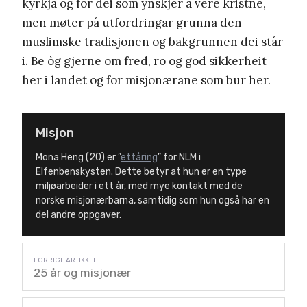
kyrkja og for dei som ynskjer å vere kristne,
men møter på utfordringar grunna den
muslimske tradisjonen og bakgrunnen dei står
i. Be òg gjerne om fred, ro og god sikkerheit
her i landet og for misjonærane som bur her.
Misjon
Mona Heng (20) er ”
ettåring
” for NLM i
Elfenbenskysten. Dette betyr at hun er en type
miljøarbeider i ett år, med mye kontakt med de
norske misjonærbarna, samtidig som hun også har en
del andre oppgaver.
25 år og misjonær