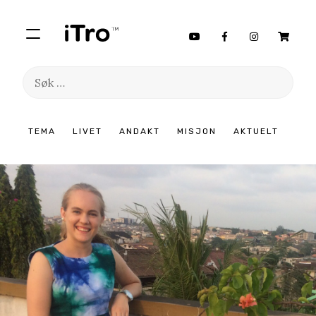
Søk
etter:
Hopp
TEMA
LIVET
ANDAKT
MISJON
AKTUELT
til
innhold