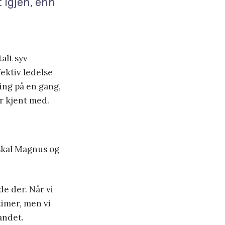
t igjen, enn
alt syv
fektiv ledelse
ing på en gang,
ir kjent med.
 skal Magnus og
ede der. Når vi
timer, men vi
landet.