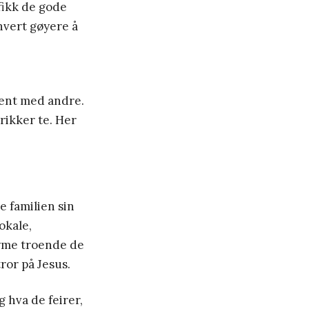
fikk de gode
hvert gøyere å
kjent med andre.
rikker te. Her
e familien sin
okale,
nyme troende de
ror på Jesus.
og hva de feirer,