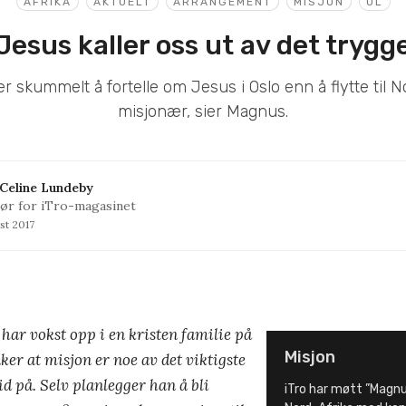
AFRIKA
AKTUELT
ARRANGEMENT
MISJON
UL
Jesus kaller oss ut av det trygg
er skummelt å fortelle om Jesus i Oslo enn å flytte til 
misjonær, sier Magnus.
Celine Lundeby
ør for iTro-magasinet
st 2017
har vokst opp i en kristen familie på
Misjon
ker at misjon er noe av det viktigste
d på. Selv planlegger han å bli
iTro har møtt ”Magnu