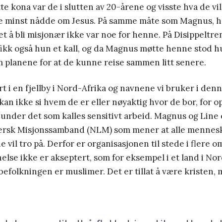
 kona var de i slutten av 20-årene og visste hva de vi
 de minst nådde om Jesus. På samme måte som Magnus, 
det å bli misjonær ikke var noe for henne. På Disippeltr
fikk også hun et kall, og da Magnus møtte henne stod hun
m planene for at de kunne reise sammen litt senere.
rt i en fjellby i Nord-Afrika og navnene vi bruker i den
i kan ikke si hvem de er eller nøyaktig hvor de bor, for 
l under det som kalles sensitivt arbeid. Magnus og Line
ersk Misjonssamband (NLM) som mener at alle mennesker
e vil tro på. Derfor er organisasjonen til stede i flere 
else ikke er akseptert, som for eksempel i et land i No
befolkningen er muslimer. Det er tillat å være kristen,