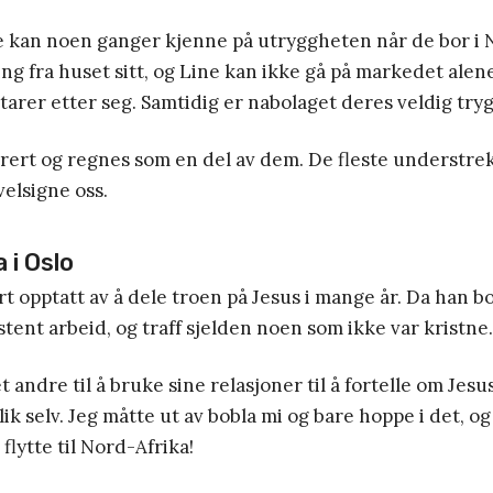
 kan noen ganger kjenne på utryggheten når de bor i 
g fra huset sitt, og Line kan ikke gå på markedet alene
rer etter seg. Samtidig er nabolaget deres veldig tryg
egrert og regnes som en del av dem. De fleste understrek
velsigne oss.
 i Oslo
 opptatt av å dele troen på Jesus i mange år. Da han b
stent arbeid, og traff sjelden noen som ikke var kristne.
 andre til å bruke sine relasjoner til å fortelle om Jesu
lik selv. Jeg måtte ut av bobla mi og bare hoppe i det, o
flytte til Nord-Afrika!