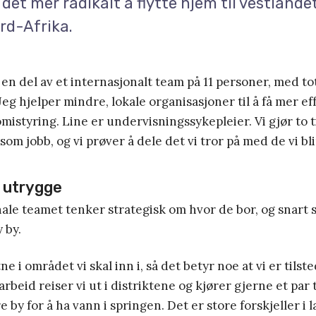
 det mer radikalt å flytte hjem til vestlande
ord-Afrika.
 en del av et internasjonalt team på 11 personer, med tot
Jeg hjelper mindre, lokale organisasjoner til å få mer ef
istyring. Line er undervisningssykepleier. Vi gjør to t
som jobb, og vi prøver å dele det vi tror på med de vi bl
t utrygge
ale teamet tenker strategisk om hvor de bor, og snart
y by.
tne i området vi skal inn i, så det betyr noe at vi er tilst
rbeid reiser vi ut i distriktene og kjører gjerne et par 
e by for å ha vann i springen. Det er store forskjeller i 