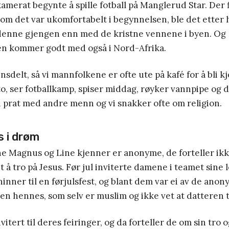
merat begynte å spille fotball på Manglerud Star. Der 
 om det var ukomfortabelt i begynnelsen, ble det etter 
 denne gjengen enn med de kristne vennene i byen. Og
sen kommer godt med også i Nord-Afrika.
nnsdelt, så vi mannfolkene er ofte ute på kafé for å bli 
 to, ser fotballkamp, spiser middag, røyker vannpipe og d
i prat med andre menn og vi snakker ofte om religion.
 i drøm
ne Magnus og Line kjenner er anonyme, de forteller ikk
 å tro på Jesus. Før jul inviterte damene i teamet sine l
nner til en førjulsfest, og blant dem var ei av de ano
n hennes, som selv er muslim og ikke vet at datteren t
invitert til deres feiringer, og da forteller de om sin tro 