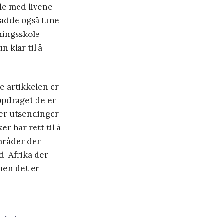
lle med livene
hadde også Line
eningsskole
 klar til å
ne artikkelen er
oppdraget de er
 er utsendinger
 har rett til å
områder der
rd-Afrika der
 men det er