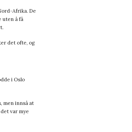
Nord-Afrika. De
 uten å få
t.
er det ofte, og
odde i Oslo
s, men innså at
g det var mye