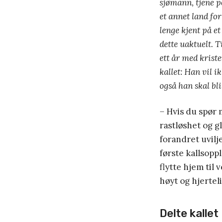
sjømann, tjene p
et annet land for
lenge kjent på e
dette uaktuelt. 
ett år med krist
kallet: Han vil i
også han skal bl
– Hvis du spør 
rastløshet og g
forandret uvilje
første kallsoppl
flytte hjem til 
høyt og hjertel
Delte kallet