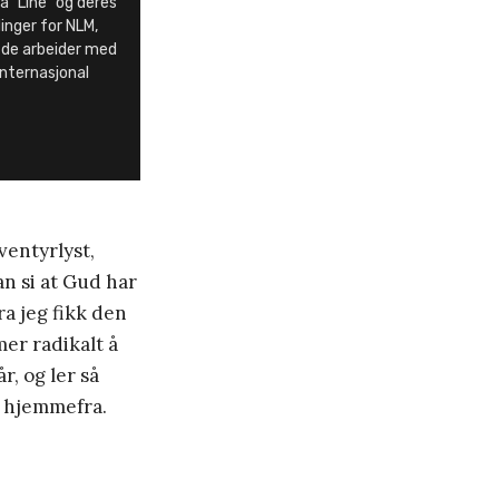
 ”Line” og deres
inger for NLM,
er de arbeider med
nternasjonal
ventyrlyst,
n si at Gud har
ra jeg fikk den
 mer radikalt å
r, og ler så
t hjemmefra.