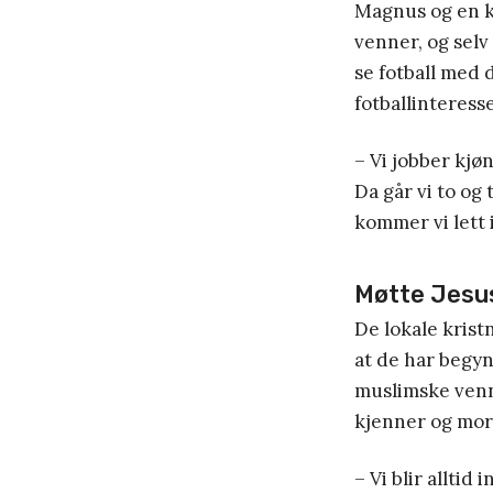
Magnus og en ka
venner, og selv
se fotball med
fotballinteres
– Vi jobber kjø
Da går vi to og
kommer vi lett 
Møtte Jesus
De lokale krist
at de har begynt
muslimske venni
kjenner og more
– Vi blir alltid 