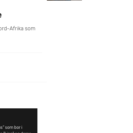
e
Nord-Afrika som
s” som bor i