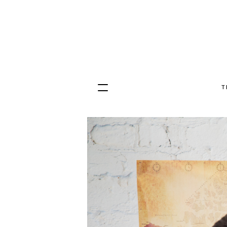
T
Hopp
til
innhold