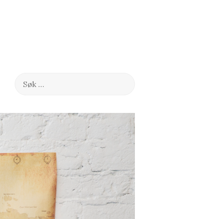
Søk
etter: