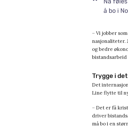
Nå føles
å bo i N
– Vi jobber som
nasjonaliteter. 
og bedre økonom
bistandsarbeid 
Trygge i de
Det internasjon
Line flytte til n
– Det er få kris
driver bistandsa
må bo i en størr