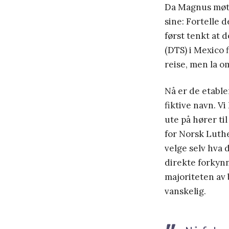
Da Magnus møtte
sine: Fortelle
først tenkt at 
(DTS) i Mexico 
reise, men la o
Nå er de etable
fiktive navn. V
ute på hører ti
for Norsk Luth
velge selv hva d
direkte forkynn
majoriteten av 
vanskelig.