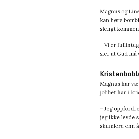
Magnus og Line
kan høre bombin
slengt kommenta
– Vi er fullint
sier at Gud må 
Kristenbobla
Magnus har vært
jobbet han i kri
– Jeg oppfordret
jeg ikke levde s
skumlere enn å 