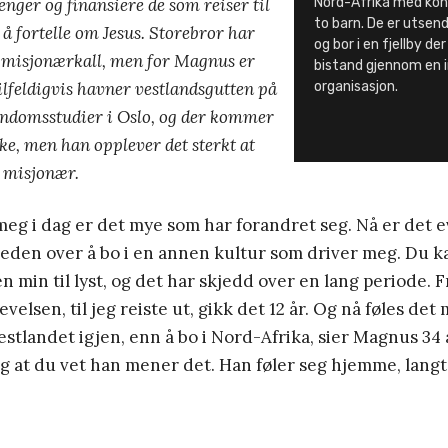
enger og finansiere de som reiser til
Nord-Afrika med kona
to barn. De er utsend
 å fortelle om Jesus. Storebror har
og bor i en fjellby d
t misjonærkall, men for Magnus er
bistand gjennom en i
Tilfeldigvis havner vestlandsgutten på
organisasjon.
endomsstudier i Oslo, og der kommer
kke, men han opplever det sterkt at
i misjonær.
meg i dag er det mye som har forandret seg. Nå er det e
leden over å bo i en annen kultur som driver meg. Du ka
n min til lyst, og det har skjedd over en lang periode. F
evelsen, til jeg reiste ut, gikk det 12 år. Og nå føles det
vestlandet igjen, enn å bo i Nord-Afrika, sier Magnus 34 å
ig at du vet han mener det. Han føler seg hjemme, lang