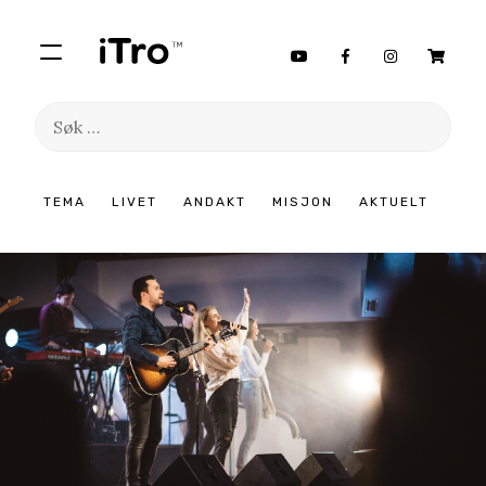
Søk
etter:
Hopp
TEMA
LIVET
ANDAKT
MISJON
AKTUELT
til
innhold