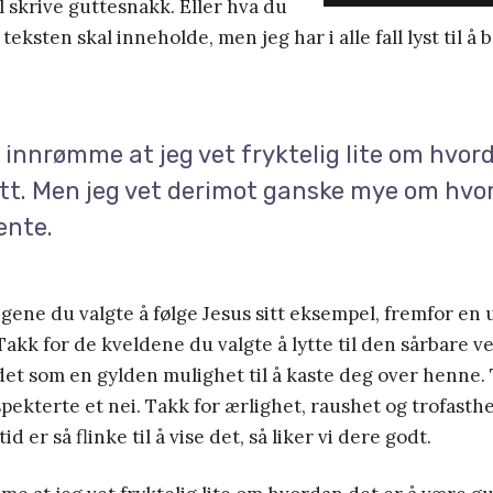
al skrive guttesnakk. Eller hva du
teksten skal inneholde, men jeg har i alle fall lyst til 
 innrømme at jeg vet fryktelig lite om hvor
tt. Men jeg vet derimot ganske mye om hvo
ente.
gene du valgte å følge Jesus sitt eksempel, fremfor en
akk for de kveldene du valgte å lytte til den sårbare ve
 det som en gylden mulighet til å kaste deg over henne.
ekterte et nei. Takk for ærlighet, raushet og trofasthet
id er så flinke til å vise det, så liker vi dere godt.