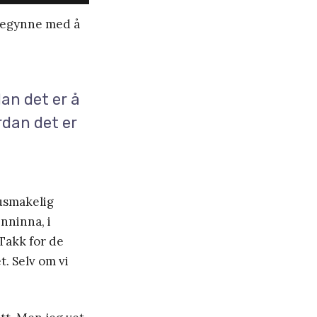
å begynne med å
dan det er å
rdan det er
 usmakelig
nninna, i
 Takk for de
. Selv om vi