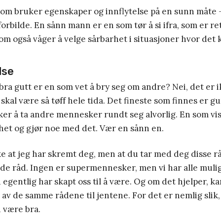
som bruker egenskaper og innflytelse på en sunn måte 
forbilde. En sånn mann er en som tør å si ifra, som er re
om også våger å velge sårbarhet i situasjoner hvor det 
lse
 bra gutt er en som vet å bry seg om andre? Nei, det er 
 skal være så tøff hele tida. Det fineste som finnes er g
er å ta andre mennesker rundt seg alvorlig. En som vi
het og gjør noe med det. Vær en sånn en.
ke at jeg har skremt deg, men at du tar med deg disse 
 råd. Ingen er supermennesker, men vi har alle muligh
egentlig har skapt oss til å være. Og om det hjelper, kan 
 av de samme rådene til jentene. For det er nemlig slik, 
u være bra.