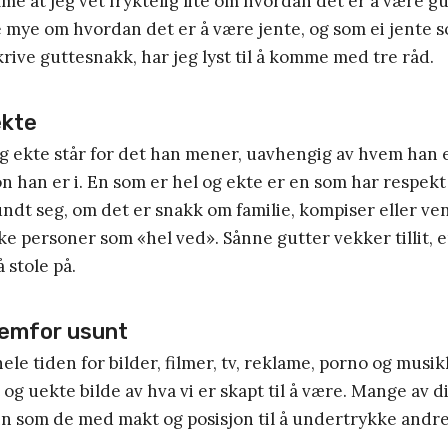
me at jeg vet fryktelig lite om hvordan det er å være gu
mye om hvordan det er å være jente, og som ei jente s
skrive guttesnakk, har jeg lyst til å komme med tre råd.
ekte
og ekte står for det han mener, uavhengig av hvem han
on han er i. En som er hel og ekte er en som har respekt
dt seg, om det er snakk om familie, kompiser eller ven
ike personer som «hel ved». Sånne gutter vekker tillit, e
å stole på.
remfor usunt
ele tiden for bilder, filmer, tv, reklame, porno og musi
t og uekte bilde av hva vi er skapt til å være. Mange av 
nn som de med makt og posisjon til å undertrykke andre