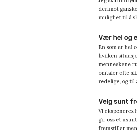
Jeg skal innrøm
derimot ganske 
mulighet til å 
Vær hel og 
En som er hel 
hvilken situasj
menneskene run
omtaler ofte sl
redelige, og til 
Velg sunt f
Vi eksponeres h
gir oss et usun
fremstiller me