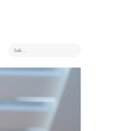
Søk
etter: