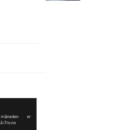
åneden er
å iTro.no