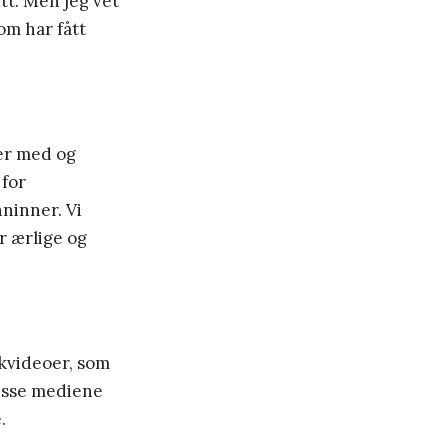
tt. Men jeg vet
om har fått
 er med og
 for
ninner. Vi
r ærlige og
kkvideoer, som
disse mediene
.