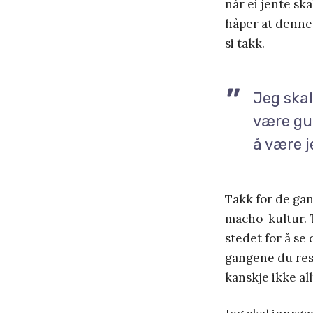
når ei jente sk
håper at denne 
si takk.
Jeg skal
være gu
å være j
Takk for de gan
macho-kultur. T
stedet for å se
gangene du resp
kanskje ikke allt