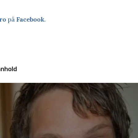
ro
på
Facebook
.
nnhold