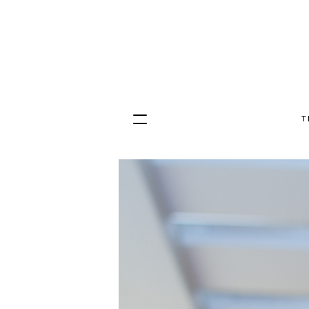
T
Hopp
til
innhold