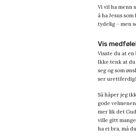
Vi vil ha menn 
å ha Jesus som 
tydelig – men s
Vis medføle
Visste du at en
Ikke tenk at du
seg og som ønsk
ser urettferdig
Så håper jeg ik
gode velmenende
mer lik det Gud 
ville gitt mange
ha ei bra, må d