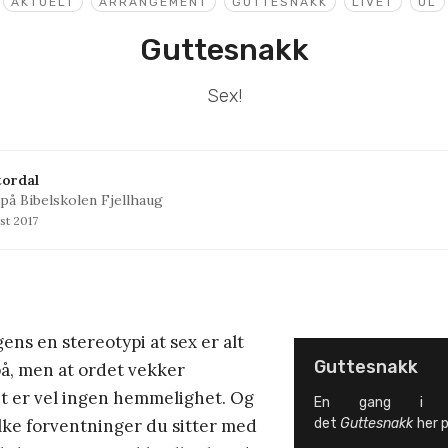
AKTUELT
ARRANGEMENT
GUTTESNAKK
LIVET
UL
Guttesnakk
Sex!
tordal
på Bibelskolen Fjellhaug
st 2017
ens en stereotypi at sex er alt
Guttesnakk
på, men at ordet vekker
 er vel ingen hemmelighet. Og
En gang i m
ilke forventninger du sitter med
det
Guttesnakk
her p