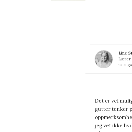
Line S
Lærer 
19. augu
Det er vel mulig
gutter tenker 
oppmerksomhet
jeg vet ikke hv