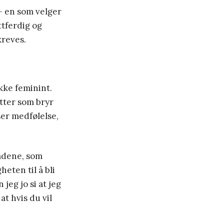
– en som velger
ttferdig og
kreves.
ikke feminint.
utter som bryr
ser medfølelse,
rådene, som
eten til å bli
jeg jo si at jeg
at hvis du vil