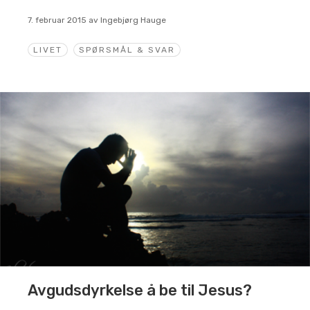
7. februar 2015
av
Ingebjørg Hauge
LIVET
SPØRSMÅL & SVAR
Avgudsdyrkelse å be til Jesus?