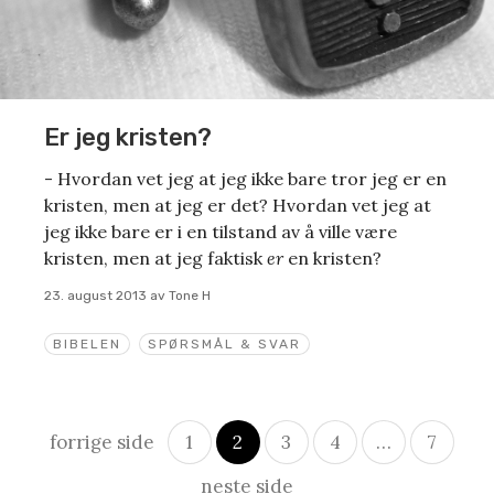
Er jeg kristen?
- Hvordan vet jeg at jeg ikke bare tror jeg er en
kristen, men at jeg er det? Hvordan vet jeg at
jeg ikke bare er i en tilstand av å ville være
kristen, men at jeg faktisk
er
en kristen?
23. august 2013
av
Tone H
BIBELEN
SPØRSMÅL & SVAR
Innleggsnavigasjon
forrige side
1
2
3
4
…
7
neste side