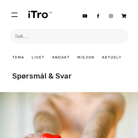
Søk
etter:
Hopp
TEMA
LIVET
ANDAKT
MISJON
AKTUELT
til
innhold
Spørsmål & Svar