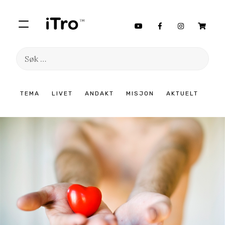
Søk
etter:
Hopp
TEMA
LIVET
ANDAKT
MISJON
AKTUELT
til
innhold