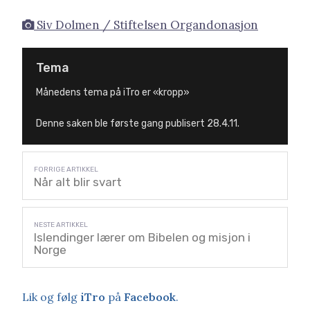
Siv Dolmen / Stiftelsen Organdonasjon
Tema
Månedens tema på iTro er «kropp»
Denne saken ble første gang publisert 28.4.11.
Når alt blir svart
Islendinger lærer om Bibelen og misjon i
Norge
Lik og følg
iTro
på
Facebook
.