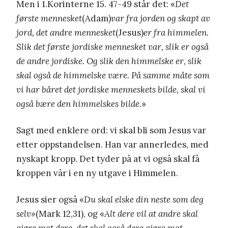
Men i 1.Korinterne 15. 47-49 står det: «
Det
første mennesket
(Adam)
var fra jorden og skapt av
jord, det andre mennesket
(Jesus)
er fra himmelen.
Slik det første jordiske mennesket var, slik er også
de andre jordiske. Og slik den himmelske er, slik
skal også de himmelske være. På samme måte som
vi har båret det jordiske menneskets bilde, skal vi
også bære den himmelskes bilde.
»
Sagt med enklere ord: vi skal bli som Jesus var
etter oppstandelsen. Han var annerledes, med
nyskapt kropp. Det tyder på at vi også skal få
kroppen vår i en ny utgave i Himmelen.
Jesus sier også «
Du skal elske din neste som deg
selv»
(Mark 12,31), og «
Alt dere vil at andre skal