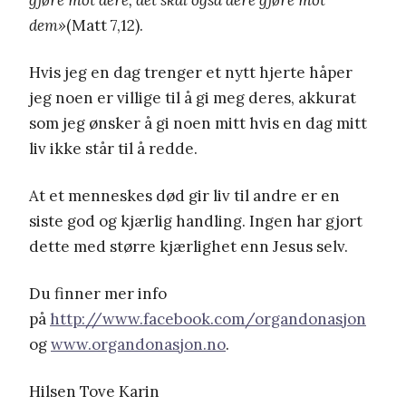
gjøre mot dere, det skal også dere gjøre mot
dem»
(Matt 7,12).
Hvis jeg en dag trenger et nytt hjerte håper
jeg noen er villige til å gi meg deres, akkurat
som jeg ønsker å gi noen mitt hvis en dag mitt
liv ikke står til å redde.
At et menneskes død gir liv til andre er en
siste god og kjærlig handling. Ingen har gjort
dette med større kjærlighet enn Jesus selv.
Du finner mer info
på
http://www.facebook.com/organdonasjon
og
www.organdonasjon.no
.
Hilsen Tove Karin