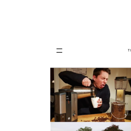
T
Hopp
til
innhold