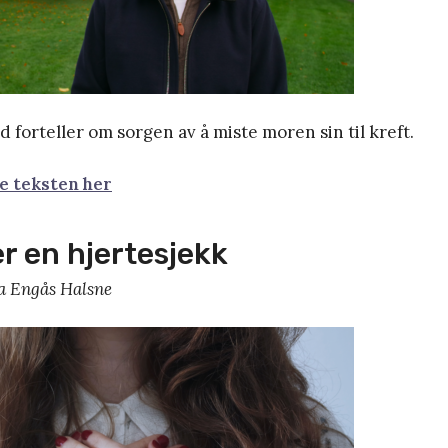
 forteller om sorgen av å miste moren sin til kreft.
le teksten her
er en hjertesjekk
a Engås Halsne