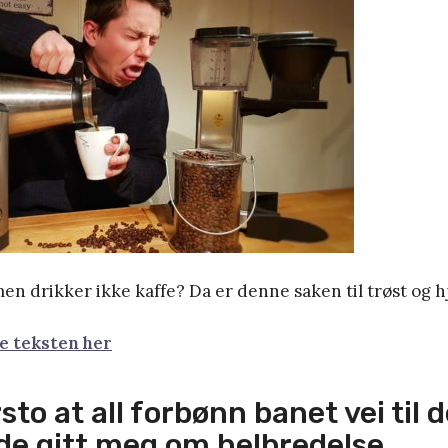
men drikker ikke kaffe? Da er denne saken til trøst og hj
le teksten her
sto at all forbønn banet vei til d
e gitt meg om helbredelse