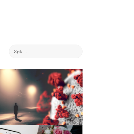
Søk
etter: