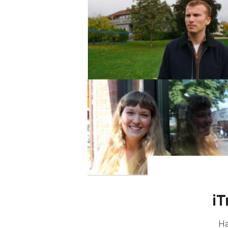
iT
Ha