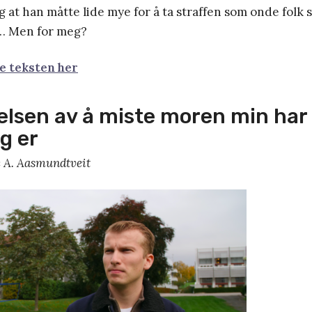
ig at han måtte lide mye for å ta straffen som onde folk 
… Men for meg?
le teksten her
elsen av å miste moren min har b
g er
 A. Aasmundtveit