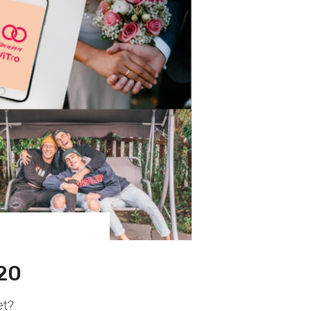
020
et?