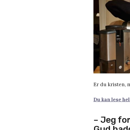
Er du kristen, 
Du kan lese he
– Jeg for
Gud hadd