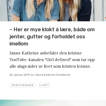
– Her er mye klokt å lære, både om
jenter, gutter og forholdet oss
imellom
Janne Kathrine anbefaler den kristne
YouTube-kanalen "Girl defined" som tar opp
alle slags sider av livet som kristen kvinne.
22. januar 2019
av
Janne Kathrine Schelbred
JENTESNAKK
LIVET