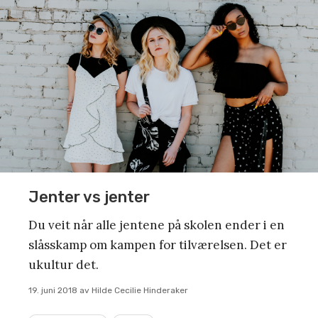
Jenter vs jenter
Du veit når alle jentene på skolen ender i en
slåsskamp om kampen for tilværelsen. Det er
ukultur det.
19. juni 2018
av
Hilde Cecilie Hinderaker