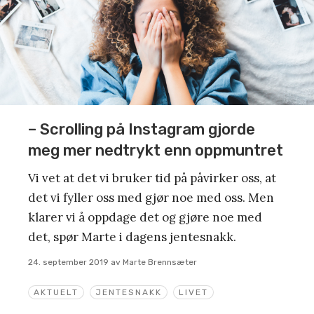
– Scrolling på Instagram gjorde
meg mer nedtrykt enn oppmuntret
Vi vet at det vi bruker tid på påvirker oss, at
det vi fyller oss med gjør noe med oss. Men
klarer vi å oppdage det og gjøre noe med
det, spør Marte i dagens jentesnakk.
24. september 2019
av
Marte Brennsæter
AKTUELT
JENTESNAKK
LIVET