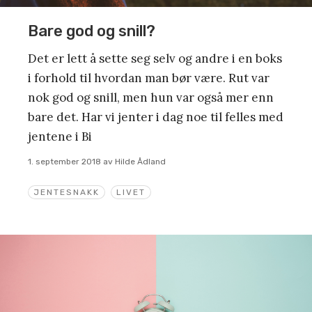
Bare god og snill?
Det er lett å sette seg selv og andre i en boks
i forhold til hvordan man bør være. Rut var
nok god og snill, men hun var også mer enn
bare det. Har vi jenter i dag noe til felles med
jentene i Bi
1. september 2018
av
Hilde Ådland
JENTESNAKK
LIVET