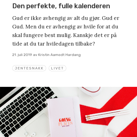
Den perfekte, fulle kalenderen
Gud er ikke avhengig av alt du gjør. Gud er
Gud. Men du er avhengig av hvile for at du
skal fungere best mulig. Kanskje det er på
tide at du tar hviledagen tilbake?
21. juli 2019
av
Kristin Aamodt Hardang
JENTESNAKK
LIVET