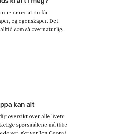
ds kraft i meg?
t innebærer at du får
per, og egenskaper. Det
alltid som så overnaturlig.
appa kan alt
dig oversikt over alle livets
kelige spørsmålene må ikke
ede vet, skriver Jon Georg i