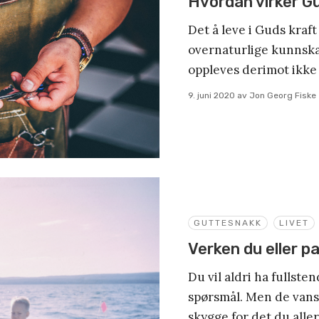
Hvordan virker Gu
Det å leve i Guds kraf
overnaturlige kunnska
oppleves derimot ikke 
9. juni 2020
av
Jon Georg Fiske
GUTTESNAKK
LIVET
Verken du eller p
Du vil aldri ha fullsten
spørsmål. Men de vans
skygge for det du aller