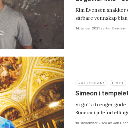
Kim Evensen snakker o
sårbare vennskap blant
14. januar 2021
av
Kim Evensen
GUTTESNAKK
LIVET
Simeon i tempelet
Vi gutta trenger gode f
Simeon i julefortellin
18. desember 2020
av
Jon Geor