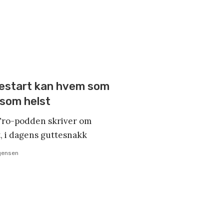
restart kan hvem som
 som helst
iTro-podden skriver om
t, i dagens guttesnakk
gensen