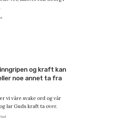
.
ke
inngripen og kraft kan
eller noe annet ta fra
ger vi våre svake ord og vår
g lar Guds kraft ta over.
stad