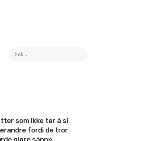
Søk
etter:
tter som ikke tør å si
verandre fordi de tror
urde gjøre sånn»