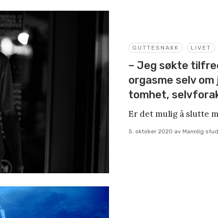
GUTTESNAKK
LIVET
– Jeg søkte tilfre
orgasme selv om j
tomhet, selvfora
Er det mulig å slutte 
5. oktober 2020
av
Mannlig stud