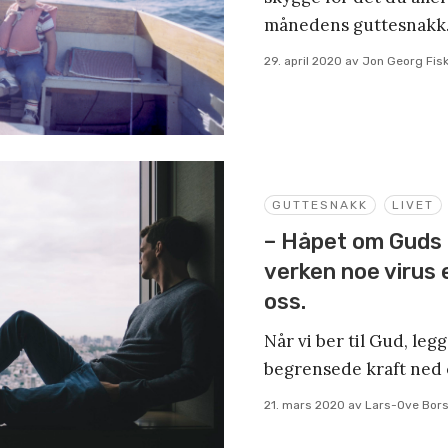
månedens guttesnakk
29. april 2020
av
Jon Georg Fis
GUTTESNAKK
LIVET
– Håpet om Guds 
verken noe virus 
oss.
Når vi ber til Gud, leg
begrensede kraft ned o
21. mars 2020
av
Lars-Ove Bor