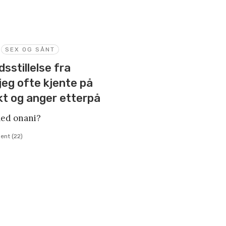
SEX OG SÅNT
dsstillelse fra
eg ofte kjente på
kt og anger etterpå
med onani?
ent (22)