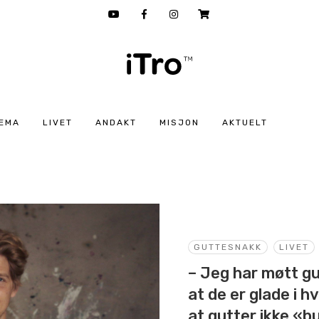
EMA
LIVET
ANDAKT
MISJON
AKTUELT
GUTTESNAKK
LIVET
– Jeg har møtt gu
at de er glade i h
at gutter ikke «b