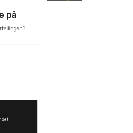
e på
rtellingen?
r det