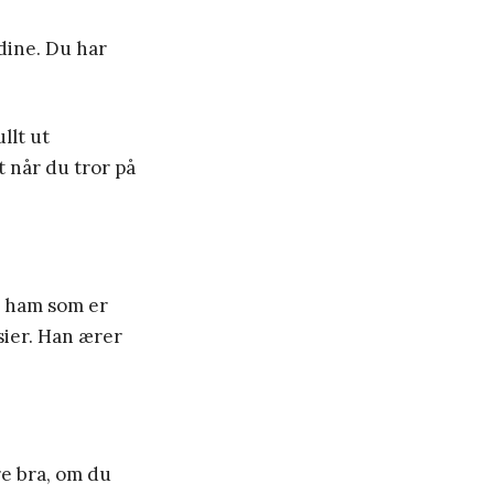
 dine. Du har
llt ut
t når du tror på
r ham som er
sier. Han ærer
e bra, om du