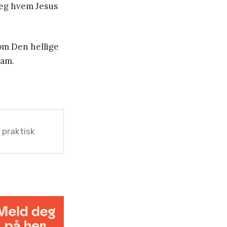
seg hvem Jesus
nom Den hellige
Ham.
 praktisk