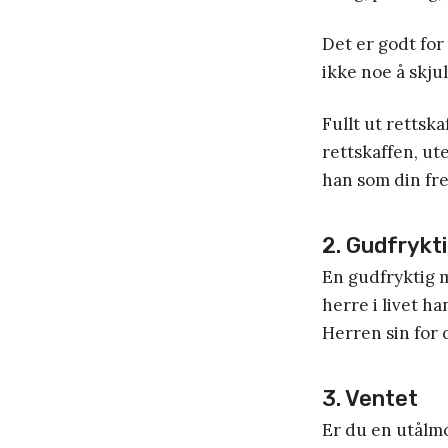
Det er godt for
ikke noe å skju
Fullt ut rettska
rettskaffen, ut
han som din fre
2. Gudfrykt
En gudfryktig 
herre i livet h
Herren sin for 
3. Ventet
Er du en utålm