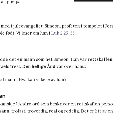
 å ligne på.
n
med i juleevangeliet, Simeon, profeten i tempelet i Je
le født. Vi leser om han i
Luk 2,25-35
.
odde det en mann som het Simeon. Han var
rettskaffen
raels trøst.
Den hellige Ånd
var over ham.»
od mann. Hva kan vi lære av han?
fen
 kanskje? Andre ord som beskriver en rettskaffen person
, sann, trofast, troverdig, real og redelig. Det er litt av e