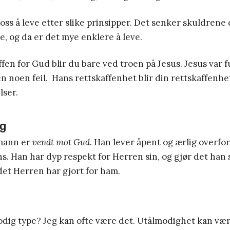
 oss å leve etter slike prinsipper. Det senker skuldrene
le, og da er det mye enklere å leve.
ffen for Gud blir du bare ved troen på Jesus. Jesus var fu
en noen feil. Hans rettskaffenhet blir din rettskaffenhe
lser.
ig
mann er
vendt mot Gud
. Han lever åpent og ærlig overfo
ans. Han har dyp respekt for Herren sin, og gjør det han 
det Herren har gjort for ham.
odig type? Jeg kan ofte være det. Utålmodighet kan vær