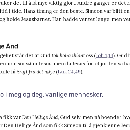
ker det til å få mye viktig gjort. Andre ganger er det r
id i tide. Hans timing er den beste. Simeon var blitt
 og holde Jesusbarnet. Han hadde ventet lenge, men ve
ge Ånd
geliet står det at Gud
tok bolig iblant oss
(
Joh 1,14
). Gud 
nom sin sønn Jesus, men da Jesus forlot jorden sa han
kulle få
kraft fra det høye
(
Luk 24,49
).
bo i meg og deg, vanlige mennesker.
a fikk var
Den Hellige Ånd
, Gud selv, men nå boende i hv
ar Den Hellige Ånd som fikk Simeon til å gjenkjenne Je