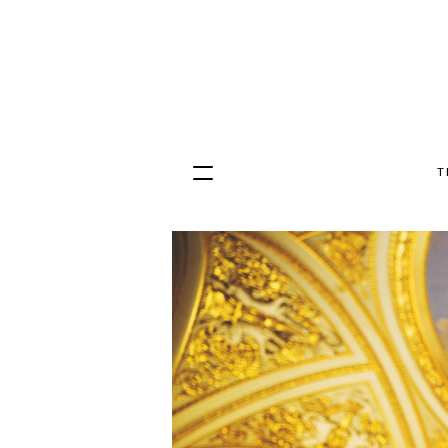
T
Hopp
til
innhold