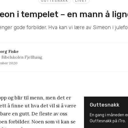
GUTTESNAKK
LIVET
eon i tempelet – en mann å lign
renger gode forbilder. Hva kan vi lære av Simeon i julefo
org Fiske
 Bibelskolen Fjellhaug
ember 2020
pp og blir til menn, men det er
Guttesnakk
lett å finne ut hva det vil si å være
bare en gutt. De fleste av oss
En gang i måneden e
oen forbilder. Noen som vi kan se
Guttesnakk på iTro.