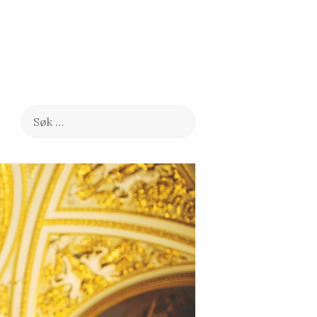
Søk
etter: