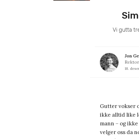
Sim
Vi gutta t
Jon Ge
Rektor
18. des
Gutter vokser o
ikke alltid like 
mann – og ikke 
velger oss da n