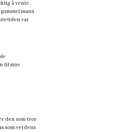
iktig å vente.
 en gammel mann
ntetiden var
ble
 til sine
er den som tror
sus som verdens