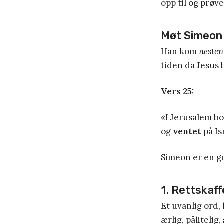
opp til og prøve
Møt Simeon
Han kom
neste
tiden da Jesus b
Vers 25:
«I Jerusalem b
og
ventet
på Is
Simeon er en g
1. Rettskaf
Et uvanlig ord,
ærlig, pålitelig