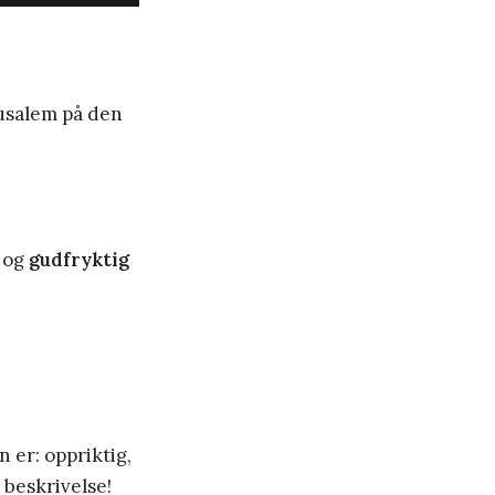
rusalem på den
og
gudfryktig
 er: oppriktig,
n beskrivelse!