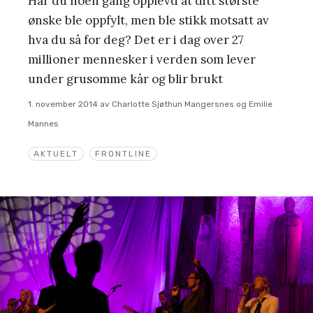
Har du noen gang opplevd at ditt største
ønske ble oppfylt, men ble stikk motsatt av
hva du så for deg? Det er i dag over 27
millioner mennesker i verden som lever
under grusomme kår og blir brukt
1. november 2014
av
Charlotte Sjøthun Mangersnes og Emilie
Mannes
AKTUELT
FRONTLINE