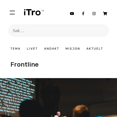
Søk
etter:
Hopp
TEMA
LIVET
ANDAKT
MISJON
AKTUELT
til
innhold
Frontline