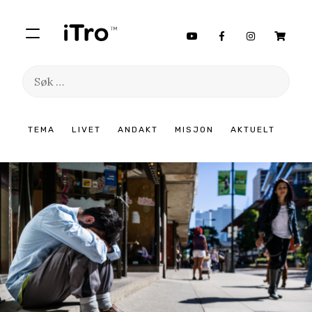
Søk
etter:
Hopp
TEMA
LIVET
ANDAKT
MISJON
AKTUELT
til
innhold