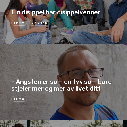
Ein disippel har disippelvenner
TEMA
VENNER
– Angsten er som en tyv som bare
stjeler mer og mer av livet ditt
TEMA