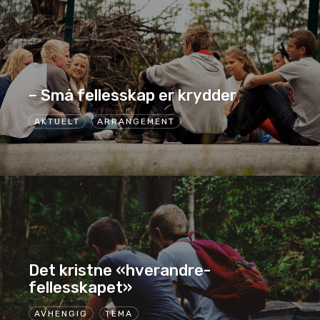
– Små fellesskap er krydder
AKTUELT
ARRANGEMENT
Det kristne «hverandre-
fellesskapet»
AVHENGIG
TEMA