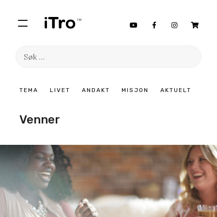
Søk
etter:
Hopp
TEMA
LIVET
ANDAKT
MISJON
AKTUELT
til
innhold
Venner