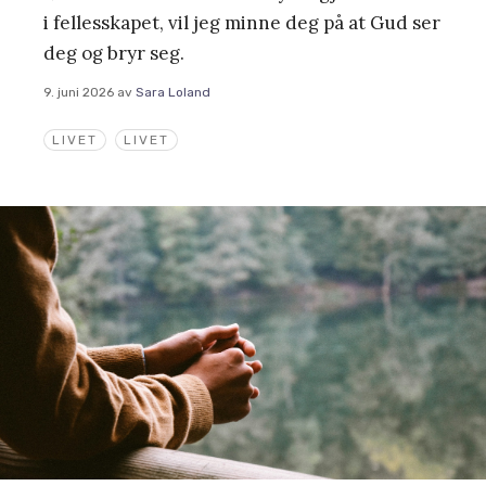
i fellesskapet, vil jeg minne deg på at Gud ser
deg og bryr seg.
9. juni 2026
av
Sara Loland
LIVET
LIVET