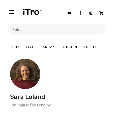
Søk
etter:
Hopp
TEMA
LIVET
ANDAKT
MISJON
AKTUELT
til
innhold
Sara Loland
Journalist for iTro.no