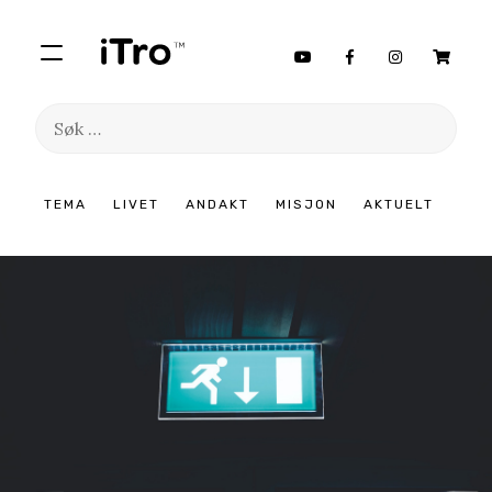
Søk
etter:
Hopp
TEMA
LIVET
ANDAKT
MISJON
AKTUELT
til
innhold