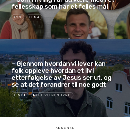
fellesskap som har et felles mål
LYS
TEMA
– Gjennom hvordan vi lever kan
folk oppleve hvordan et liv i
etterfølgelse av Jesus ser ut, og
se at det forandrer til noe godt
LIVET
MITT VITNESBYRD