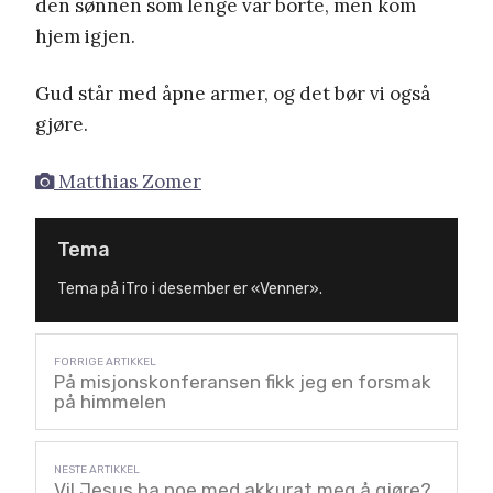
den sønnen som lenge var borte, men kom
hjem igjen.
Gud står med åpne armer, og det bør vi også
gjøre.
Matthias Zomer
Tema
Tema på iTro i desember er «Venner».
På misjonskonferansen fikk jeg en forsmak
på himmelen
Vil Jesus ha noe med akkurat meg å gjøre?