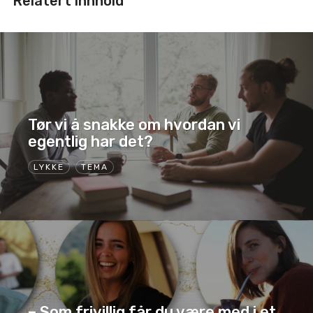
Relatert innhold
Tør vi å snakke om hvordan vi
egentlig har det?
LYKKE
TEMA
– Som frivillig får du være med i et