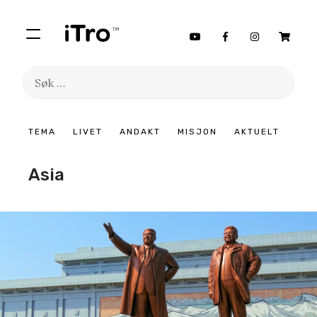
Søk
etter:
Hopp
TEMA
LIVET
ANDAKT
MISJON
AKTUELT
til
innhold
Asia