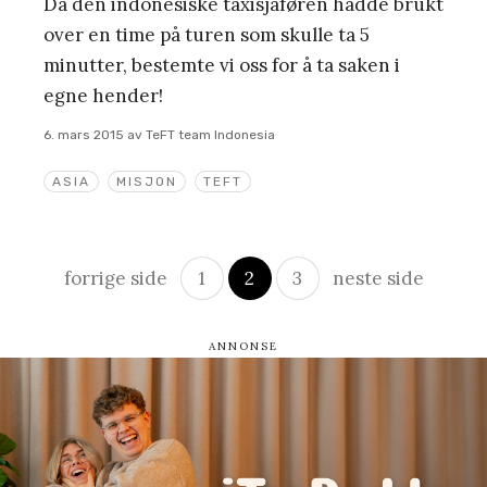
Da den indonesiske taxisjåføren hadde brukt
over en time på turen som skulle ta 5
minutter, bestemte vi oss for å ta saken i
egne hender!
6. mars 2015
av
TeFT team Indonesia
ASIA
MISJON
TEFT
Innleggsnavigasjon
forrige side
1
2
3
neste side