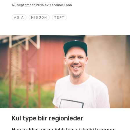
16. september 2016
av
Karoline Fonn
ASIA
MISJON
TEFT
Kul type blir regionleder
Han er klar for en jobb han virkelig brenner