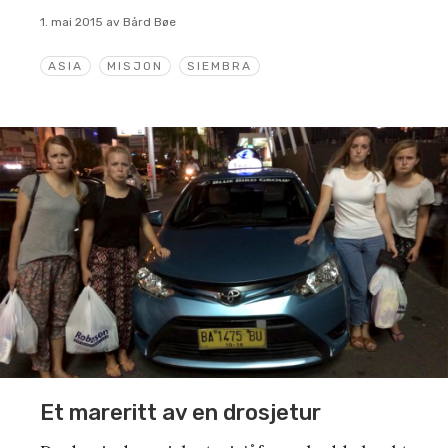
1. mai 2015
av
Bård Bøe
ASIA
MISJON
SIEMBRA
Et mareritt av en drosjetur