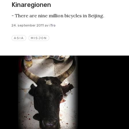
Kinaregionen
- There are nine million bicycles in Beijing.
24. september 2011
av
iTro
ASIA
MISJON