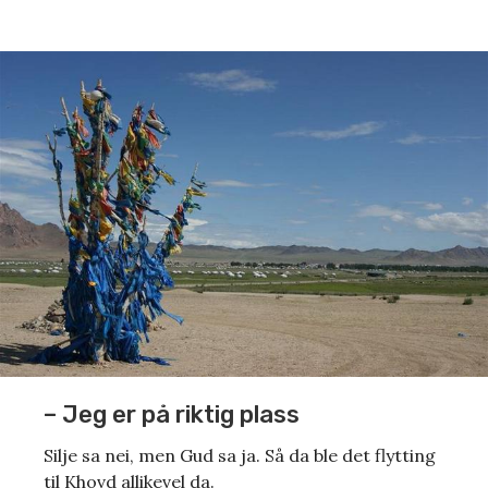
– Jeg er på riktig plass
Silje sa nei, men Gud sa ja. Så da ble det flytting
til Khovd allikevel da.