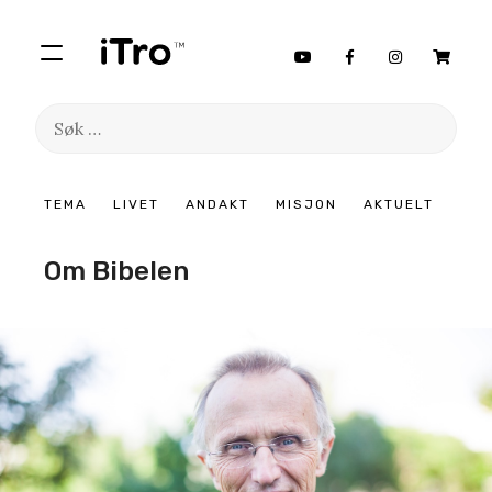
Søk
etter:
Hopp
TEMA
LIVET
ANDAKT
MISJON
AKTUELT
til
innhold
Om Bibelen