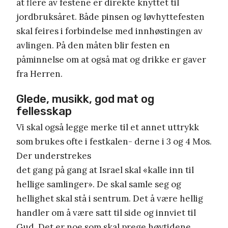
at flere av festene er direkte knyttet til
jordbruksåret. Både pinsen og løvhyttefesten
skal feires i forbindelse med innhøstingen av
avlingen. På den måten blir festen en
påminnelse om at også mat og drikke er gaver
fra Herren.
Glede, musikk, god mat og
fellesskap
Vi skal også legge merke til et annet uttrykk
som brukes ofte i festkalen- derne i 3 og 4 Mos.
Der understrekes
det gang på gang at Israel skal «kalle inn til
hellige samlinger». De skal samle seg og
hellighet skal stå i sentrum. Det å være hellig
handler om å være satt til side og innviet til
Gud. Det er noe som skal prege høytidene