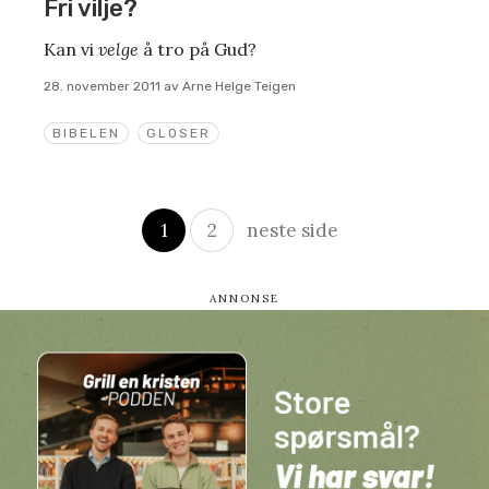
Fri vilje?
Kan vi
velge
å tro på Gud?
28. november 2011
av
Arne Helge Teigen
BIBELEN
GLOSER
Innleggsnavigasjon
1
2
neste side