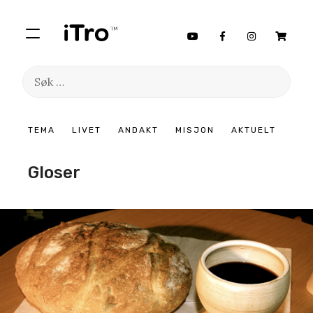
Søk
etter:
Hopp
TEMA
LIVET
ANDAKT
MISJON
AKTUELT
til
innhold
Gloser