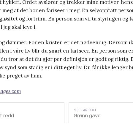
 hykleri. Ordet avslører og trekker mine motiver, hens
ser meg at det bor en fariseer i meg. En selvopptatt pers
igiøsitet og fortrinn. En person som vil ta styringen og 
 jeg skal leve i.
og dømmer. For en kristen er det nødvendig. Dersom i
len i våre liv blir du snart en fariseer. En person som e
du tror at det du gjør per definisjon er godt og riktig. D
 synd som stadig er i ditt eget liv. Du får ikke lenger b
ikke preget av ham.
mages.com
t redd
Grønn gave