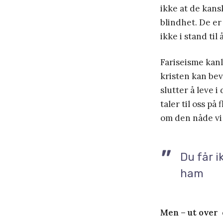
ikke at de kans
blindhet. De er
ikke i stand til
Fariseisme kanl
kristen kan bev
slutter å leve i
taler til oss p
om den nåde vi h
Du får i
ham
Men – ut over
d