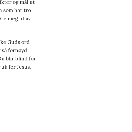
ikter og mål ut
on som har tro
føre meg ut av
kke Guds ord
r så fornøyd
u blir blind for
ruk for Jesus,