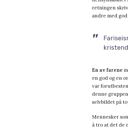
retningen skri
andre med god 
Farisei
kristen
En av farene
me
en god og en on
var forutbestem
denne gruppen. 
selvbildet på t
Mennesker som p
å tro at det de