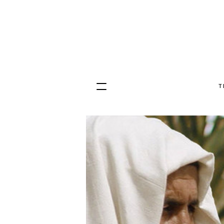
T
Hopp
til
innhold