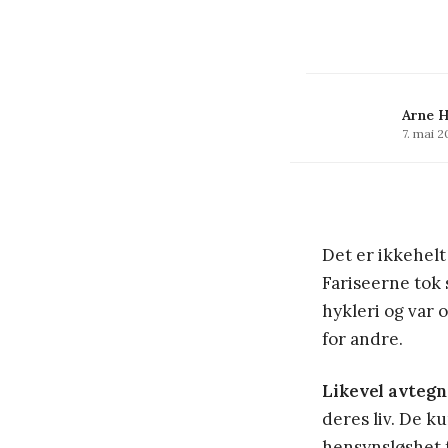
Arne H
7. mai 2
Det er ikkehelt
Fariseerne tok s
hykleri og var 
for andre.
Likevel avtegn
deres liv. De 
hensynsløshet 