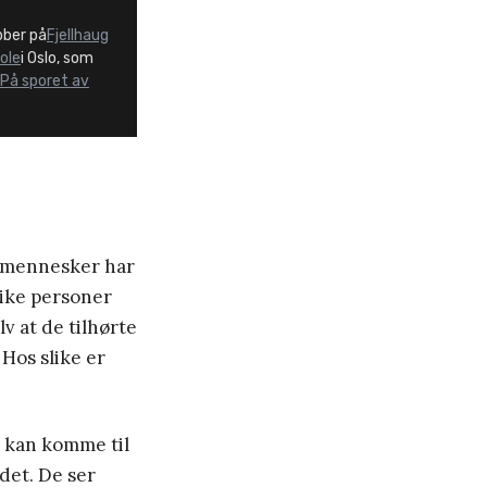
bber på
Fjellhaug
ole
i Oslo, som
På sporet av
e mennesker har
like personer
v at de tilhørte
Hos slike er
e kan komme til
 det. De ser