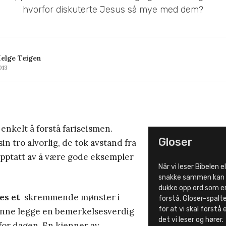
hvorfor diskuterte Jesus så mye med dem?
elge Teigen
013
 enkelt å forstå fariseismen.
Gloser
in tro alvorlig, de tok avstand fra
opptatt av å være gode eksempler
Når vi leser Bibelen e
snakke sammen kan 
dukke opp ord som er
es et
skremmende mønster i
forstå. Gloser-spalten
for at vi skal forstå 
kunne legge en bemerkelsesverdig
det vi leser og hører.
for dagen. En kjenner av