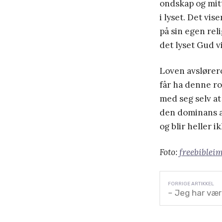
ondskap og mitt
i lyset. Det vi
på sin egen rel
det lyset Gud vil
Loven avslører
får ha denne rol
med seg selv at 
den dominans av
og blir heller 
Foto:
freebiblei
– Jeg har vær