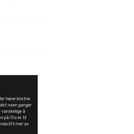
ller hører kristne
det noen ganger
 vanskelige å
 på iTro er til
enda litt mer av