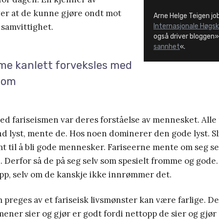
ver at de kunne gjøre ondt mot
Arne Helge Teigen jo
samvittighet.
Internasjonale Høgsk
også driver bloggen»
sannhet
«.
sme kanlett forveksles med
dom
d fariseismen var deres forståelse av mennesket. All
d lyst, mente de. Hos noen dominerer den gode lyst. S
t til å bli gode mennesker. Fariseerne mente om seg sel
Derfor så de på seg selv som spesielt fromme og gode. 
opp, selv om de kanskje ikke innrømmer det.
reges av et fariseisk livsmønster kan være farlige. D
 mener sier og gjør er godt fordi nettopp de sier og gjør