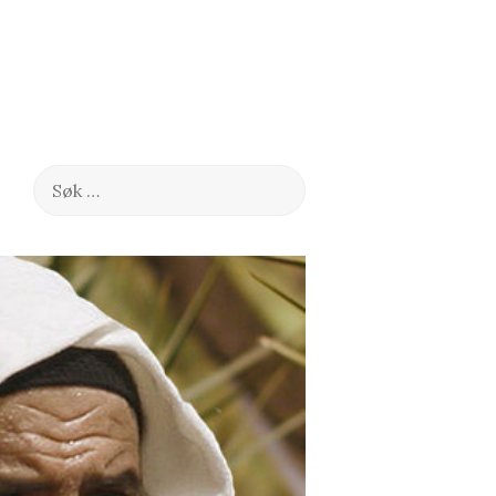
Søk
etter: