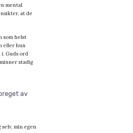
 en mental
nsikter, at de
n som helst
n eller hun
n i. Guds ord
t minner stadig
 preget av
g selv, min egen