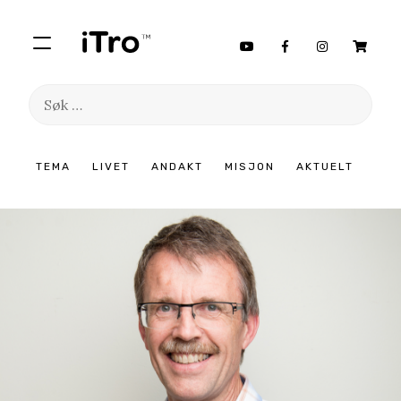
Søk
etter:
Hopp
TEMA
LIVET
ANDAKT
MISJON
AKTUELT
til
innhold