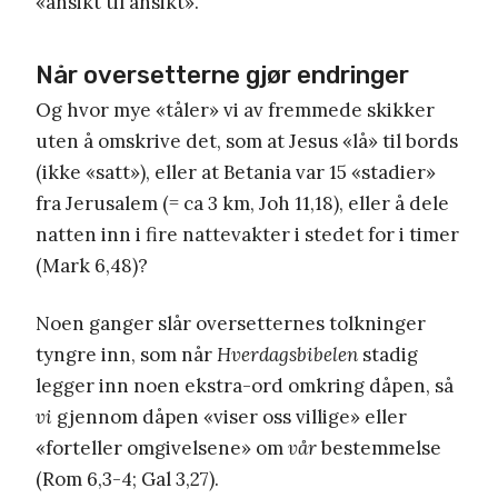
«ansikt til ansikt».
Når oversetterne gjør endringer
Og hvor mye «tåler» vi av fremmede skikker
uten å omskrive det, som at Jesus «lå» til bords
(ikke «satt»), eller at Betania var 15 «stadier»
fra Jerusalem (= ca 3 km, Joh 11,18), eller å dele
natten inn i fire nattevakter i stedet for i timer
(Mark 6,48)?
Noen ganger slår oversetternes tolkninger
tyngre inn, som når
Hverdagsbibelen
stadig
legger inn noen ekstra-ord omkring dåpen, så
vi
gjennom dåpen «viser oss villige» eller
«forteller omgivelsene» om
vår
bestemmelse
(Rom 6,3-4; Gal 3,27).