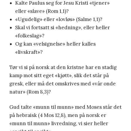
Kalte Paulus seg for Jesu Kristi «tjener»
eller «slave» (Rom 1,1)?
«Ugudelig» eller «lovløs» (Salme 1,1)?
Skal vi fortsatt si «hedning», eller heller
«folkeslag»?
Og kan «velsignelse» heller kalles
«livskraft»?
Tør vi si på norsk at den kristne har en stadig
kamp mot sitt eget «kjøtt», slik det står på
gresk, eller må det omskrives med «vår onde
natur» (Rom 8,3)?
Gud talte «munn til munn» med Moses står det
på hebraisk (4 Mos 12,8), men på norsk er
«munn til munn» livredning, vi sier heller