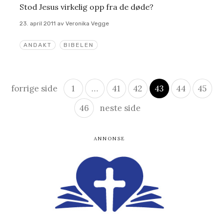
Stod Jesus virkelig opp fra de døde?
23. april 2011
av
Veronika Vegge
ANDAKT
BIBELEN
Innleggsnavigasjon
forrige side
1
…
41
42
43
44
45
46
neste side