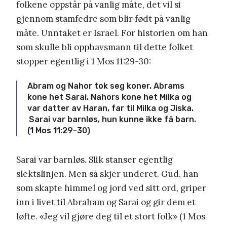
folkene oppstår på vanlig måte, det vil si
gjennom stamfedre som blir født på vanlig
måte. Unntaket er Israel. For historien om han
som skulle bli opphavsmann til dette folket
stopper egentlig i 1 Mos 11:29-30:
Abram og Nahor tok seg koner. Abrams
kone het Sarai. Nahors kone het Milka og
var datter av Haran, far til Milka og Jiska.
Sarai var barnløs, hun kunne ikke få barn.
(1 Mos 11:29-30)
Sarai var barnløs. Slik stanser egentlig
slektslinjen. Men så skjer underet. Gud, han
som skapte himmel og jord ved sitt ord, griper
inn i livet til Abraham og Sarai og gir dem et
løfte. «Jeg vil gjøre deg til et stort folk» (1 Mos