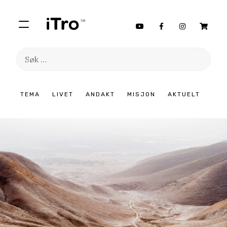
Søk
etter:
Hopp
TEMA
LIVET
ANDAKT
MISJON
AKTUELT
til
innhold