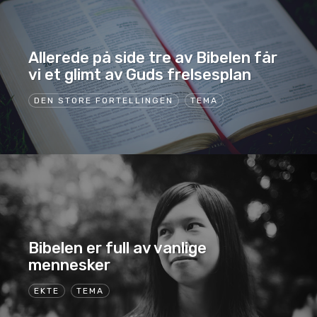
Allerede på side tre av Bibelen får
vi et glimt av Guds frelsesplan
DEN STORE FORTELLINGEN
TEMA
Bibelen er full av vanlige
mennesker
EKTE
TEMA