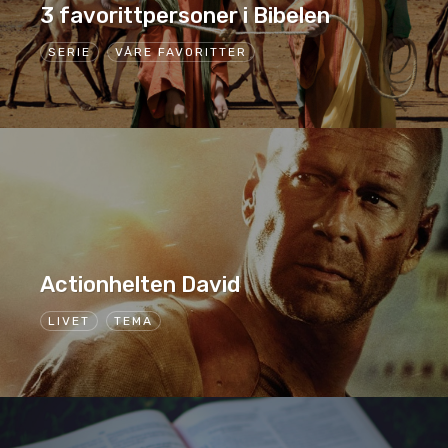
3 favorittpersoner i Bibelen
SERIE
VÅRE FAVORITTER
Actionhelten David
LIVET
TEMA