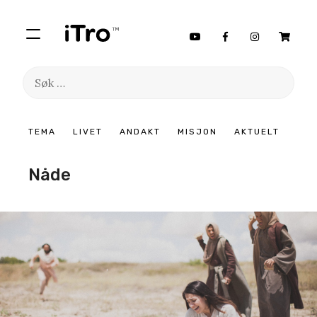
Søk
etter:
Hopp
TEMA
LIVET
ANDAKT
MISJON
AKTUELT
til
innhold
Nåde