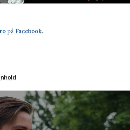
ro
på
Facebook
.
nnhold