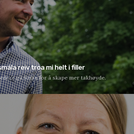
åla reiv troa mi helt i filler
ledere gå foran for å skape mer takhøyde.