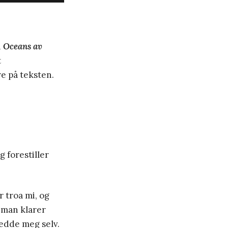
n
Oceans av
t
e på teksten.
g forestiller
 troa mi, og
t man klarer
redde meg selv.