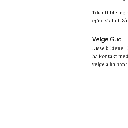
Tilslutt ble jeg
egen stahet. S
Velge Gud
Disse bildene i
ha kontakt med 
velge å ha han i 