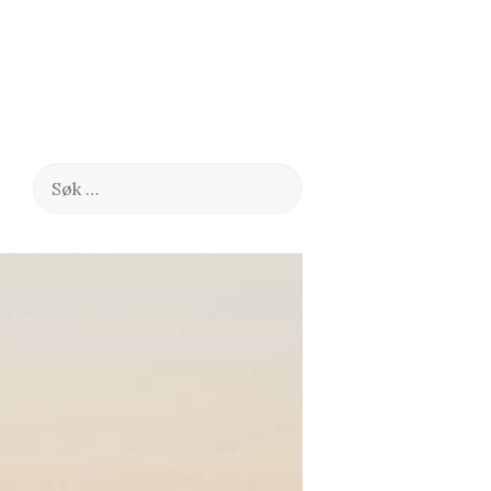
Søk
etter: