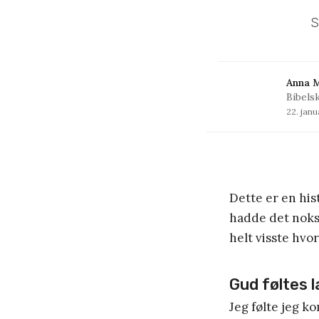
S
Anna 
Bibels
22. jan
Dette er en hist
hadde det nokså
helt visste hvo
Gud føltes 
Jeg følte jeg k