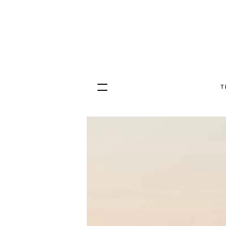
T
Hopp
til
innhold