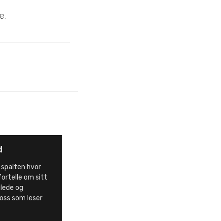
e.
d
 spalten hvor
fortelle om sitt
 glede og
 oss som leser