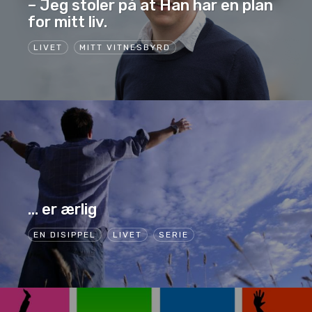
– Jeg stoler på at Han har en plan
for mitt liv.
LIVET
MITT VITNESBYRD
… er ærlig
EN DISIPPEL
LIVET
SERIE