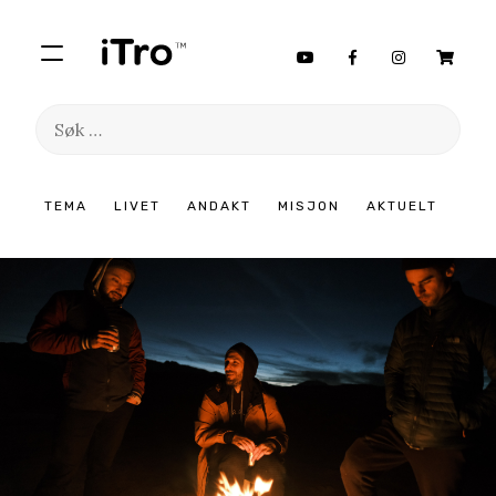
Søk
etter:
Hopp
TEMA
LIVET
ANDAKT
MISJON
AKTUELT
til
innhold