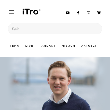
Søk
etter:
Hopp
TEMA
LIVET
ANDAKT
MISJON
AKTUELT
til
innhold