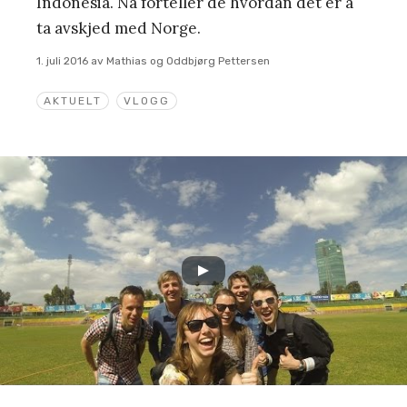
Indonesia. Nå forteller de hvordan det er å
ta avskjed med Norge.
1. juli 2016
av
Mathias og Oddbjørg Pettersen
AKTUELT
VLOGG