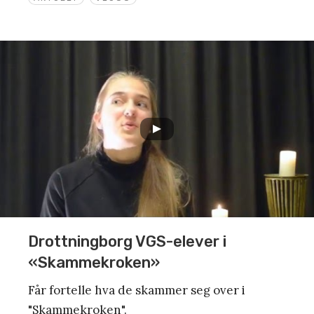
Drottningborg VGS-elever i
«Skammekroken»
Får fortelle hva de skammer seg over i
"Skammekroken".