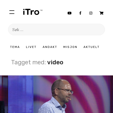
Søk
etter:
Hopp
TEMA
LIVET
ANDAKT
MISJON
AKTUELT
til
innhold
Tagget med:
video