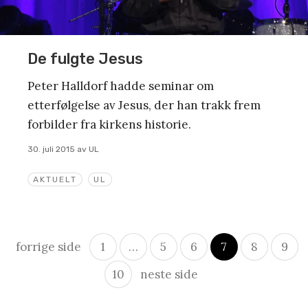
De fulgte Jesus
Peter Halldorf hadde seminar om
etterfølgelse av Jesus, der han trakk frem
forbilder fra kirkens historie.
30. juli 2015
av
UL
AKTUELT
UL
Innleggsnavigasjon
forrige side
1
…
5
6
7
8
9
10
neste side