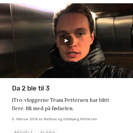
Da 2 ble til 3
iTro-vloggerne Team Pettersen har blitt
flere. Bli med på fødselen.
5. februar 2016
av
Mathias og Oddbjørg Pettersen
AKTUELT
VLOGG