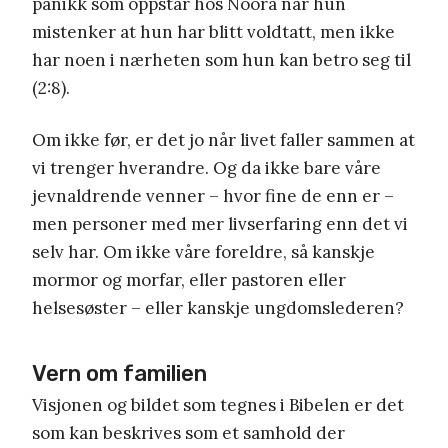
panikk som oppstår hos Noora når hun
mistenker at hun har blitt voldtatt, men ikke
har noen i nærheten som hun kan betro seg til
(2:8).
Om ikke før, er det jo når livet faller sammen at
vi trenger hverandre. Og da ikke bare våre
jevnaldrende venner – hvor fine de enn er –
men personer med mer livserfaring enn det vi
selv har. Om ikke våre foreldre, så kanskje
mormor og morfar, eller pastoren eller
helsesøster – eller kanskje ungdomslederen?
Vern om familien
Visjonen og bildet som tegnes i Bibelen er det
som kan beskrives som et samhold der