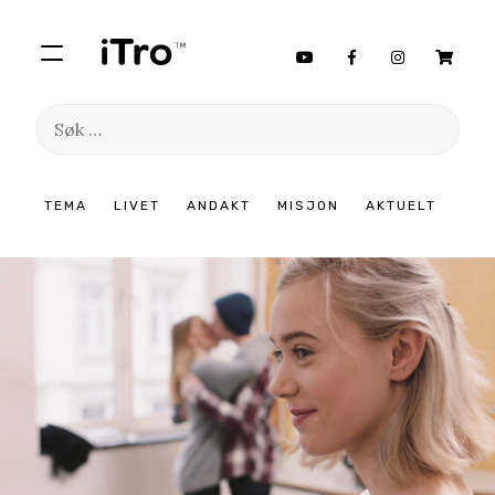
Søk
etter:
Hopp
TEMA
LIVET
ANDAKT
MISJON
AKTUELT
til
innhold