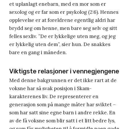
et uplanlagt enebarn, med en mor som er
sexolog og er far som er psykolog (2:6). Hennes
opplevelse er at foreldrene egentlig aldri har
brydd seg om henne, men bare seg selv og sitt
felles sexliv. ”De er lykkelige uten meg, og jeg
er lykkelig uten dem”, sier hun. De snakkes
bare en gang i måneden.
Viktigste relasjoner i vennegjengene
Med denne bakgrunnen er det ikke rart at de
voksne har så svak posisjon i Skam-
karakterenes liv. De representerer en
generasjon som på mange måter har sviktet –
som har satt sine egne barn i andre rekke. En
av de få voksne som blir satt i et litt bedre lys,
og som får muligheten til å formidle noen gode