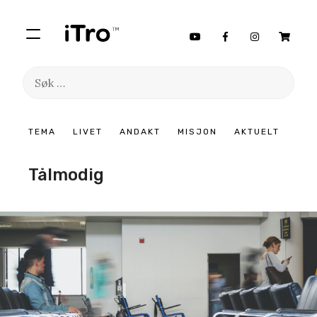
Søk
etter:
Hopp
TEMA
LIVET
ANDAKT
MISJON
AKTUELT
til
innhold
Tålmodig