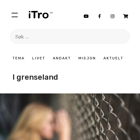
Søk
etter:
Hopp
TEMA
LIVET
ANDAKT
MISJON
AKTUELT
til
innhold
I grenseland