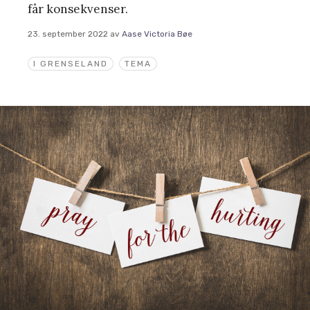
får konsekvenser.
23. september 2022
av
Aase Victoria Bøe
I GRENSELAND
TEMA