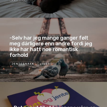
-Selv har jeg mange ganger følt
meg dårligere enn andre fordi jeg
ikke har hatt noe romantisk
forhold
JENTESNAKK
LIVET