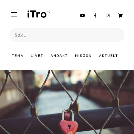
Søk
etter:
Hopp
TEMA
LIVET
ANDAKT
MISJON
AKTUELT
til
innhold