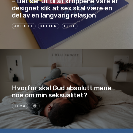
– Det ser ut til at kroppene våre er
designet slik at sex skal være en
del av en langvarig relasjon
AKTUELT
KULTUR
LEST
Hvorfor skal Gud absolutt mene
noe om min seksualitet?
TEMA
😍