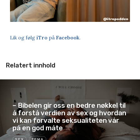
Lik og følg
iTro
på
Facebook
.
Relatert innhold
– Bibelen gir oss en bedre nøkkel til
å forstå verdien av sex og hvordan
vi kan forvalte seksualiteten vår
på en god måte
SEX
TEMA