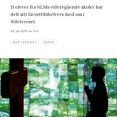
11 elever fra NLMs videregående skoler har
delt sitt favorittbibelvers med oss i
#detverset.
26. juli 2015
av
iTro
#DETVERSET
SERIE