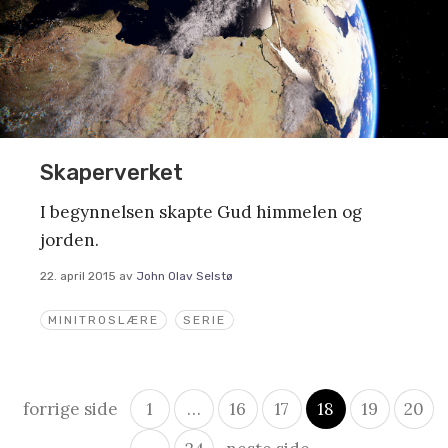
Skaperverket
I begynnelsen skapte Gud himmelen og
jorden.
22. april 2015
av
John Olav Selstø
MINITROSLÆRE
SERIE
Innleggsnavigasjon
forrige side
1
…
16
17
18
19
20