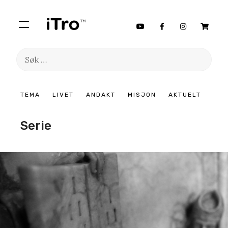
Søk
etter:
Hopp
TEMA
LIVET
ANDAKT
MISJON
AKTUELT
til
innhold
Serie