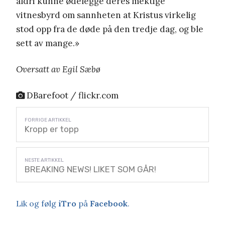
aldri kunne ødelegge deres mektige
vitnesbyrd om sannheten at Kristus virkelig
stod opp fra de døde på den tredje dag, og ble
sett av mange.»
Oversatt av Egil Sæbø
DBarefoot / flickr.com
Kropp er topp
BREAKING NEWS! LIKET SOM GÅR!
Lik og følg
iTro
på
Facebook
.