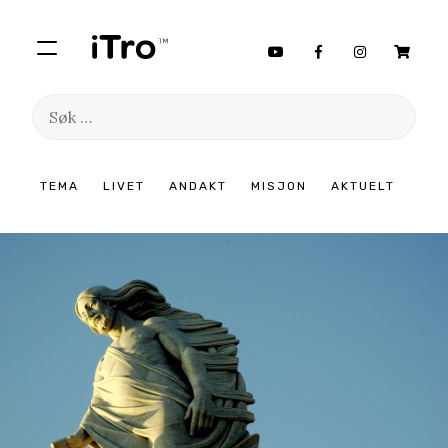
Søk
etter:
Hopp
TEMA
LIVET
ANDAKT
MISJON
AKTUELT
til
innhold