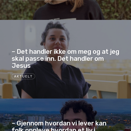
– Det handler ikke om meg og at jeg
skal passe inn. Det handler om
Jesus
AKTUELT
– Gjennom hvordan vi lever kan
folk oppleve hvordan et liv i