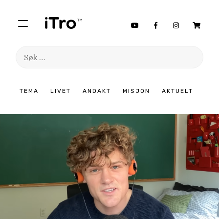
Søk
etter:
Hopp
TEMA
LIVET
ANDAKT
MISJON
AKTUELT
til
innhold