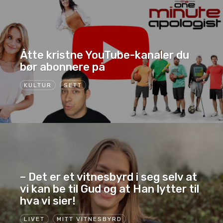
Åtte kristne YouTube-kanaler du
bør abonnere på
KULTUR
SETT
– Det er et vitnesbyrd i seg selv at
vi kan be til Gud og at Han lytter til
hva vi sier!
LIVET
MITT VITNESBYRD