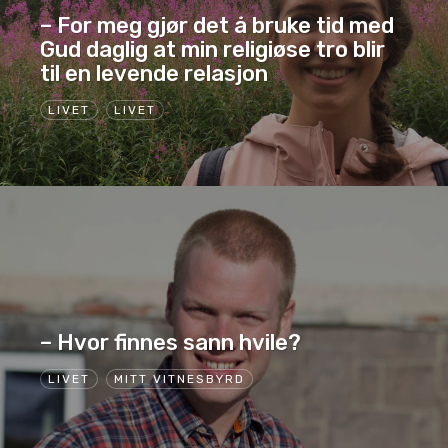
– For meg gjør det å bruke tid med
Gud daglig at min religiøse tro blir
til en levende relasjon
LIVET
LIVET
– Hvor finnes sann hvile?
LIVET
MITT VITNESBYRD