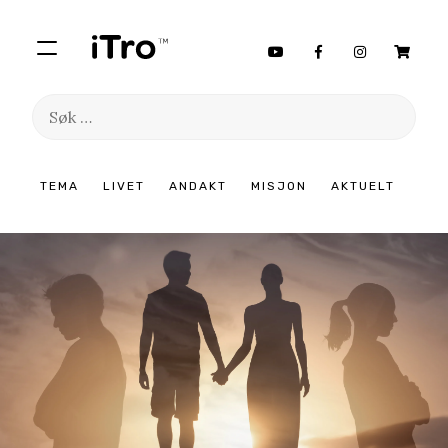
Søk
etter:
Hopp
TEMA
LIVET
ANDAKT
MISJON
AKTUELT
til
innhold