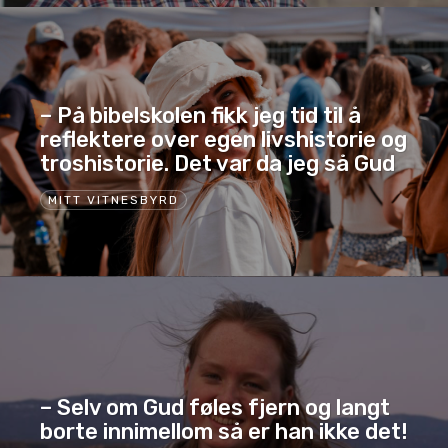
– På bibelskolen fikk jeg tid til å
reflektere over egen livshistorie og
troshistorie. Det var da jeg så Gud
MITT VITNESBYRD
– Selv om Gud føles fjern og langt
borte innimellom så er han ikke det!