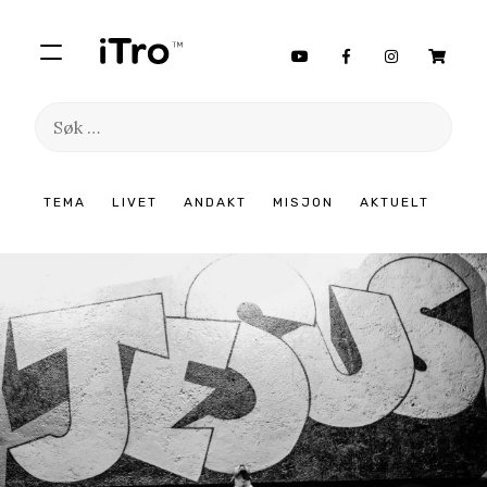
Søk
etter:
Hopp
TEMA
LIVET
ANDAKT
MISJON
AKTUELT
til
innhold