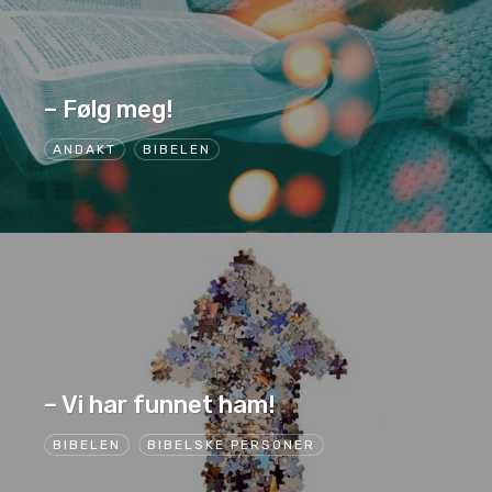
– Følg meg!
ANDAKT
BIBELEN
– Vi har funnet ham!
BIBELEN
BIBELSKE PERSONER