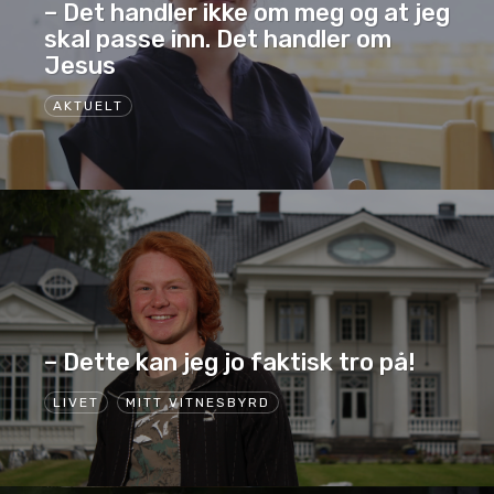
– Det handler ikke om meg og at jeg
skal passe inn. Det handler om
Jesus
AKTUELT
– Dette kan jeg jo faktisk tro på!
LIVET
MITT VITNESBYRD