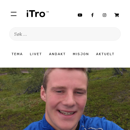
Søk
etter:
Hopp
TEMA
LIVET
ANDAKT
MISJON
AKTUELT
til
innhold