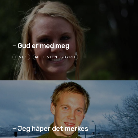
– Gud er med meg
LIVET
MITT VITNESBYRD
– Jeg håper det merkes