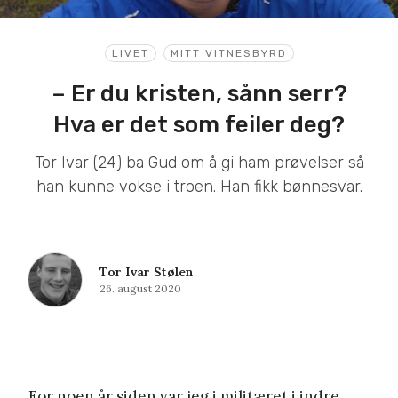
LIVET
MITT VITNESBYRD
– Er du kristen, sånn serr?
Hva er det som feiler deg?
Tor Ivar (24) ba Gud om å gi ham prøvelser så
han kunne vokse i troen. Han fikk bønnesvar.
Tor Ivar Stølen
26. august 2020
For noen år siden var jeg i militæret i indre