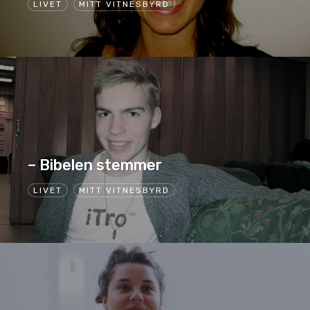
LIVET
MITT VITNESBYRD
– Bibelen stemmer
LIVET
MITT VITNESBYRD