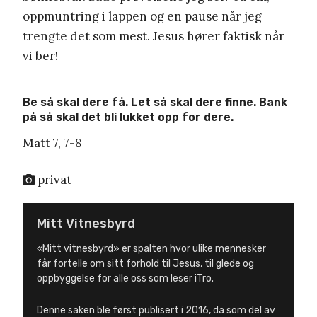
oppmuntring i lappen og en pause når jeg
trengte det som mest. Jesus hører faktisk når
vi ber!
Be så skal dere få. Let så skal dere finne. Bank
på så skal det bli lukket opp for dere.
Matt 7, 7-8
privat
Mitt Vitnesbyrd
«Mitt vitnesbyrd» er spalten hvor ulike mennesker
får fortelle om sitt forhold til Jesus, til glede og
oppbyggelse for alle oss som leser iTro.
Denne saken ble først publisert i 2016, da som del av