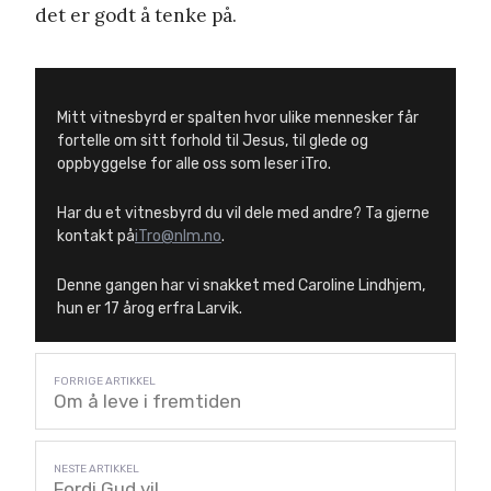
det er godt å tenke på.
Mitt vitnesbyrd er spalten hvor ulike mennesker får
fortelle om sitt forhold til Jesus, til glede og
oppbyggelse for alle oss som leser iTro.
Har du et vitnesbyrd du vil dele med andre? Ta gjerne
kontakt på
iTro@nlm.no
.
Denne gangen har vi snakket med Caroline Lindhjem,
hun er 17 årog erfra Larvik.
Om å leve i fremtiden
Fordi Gud vil