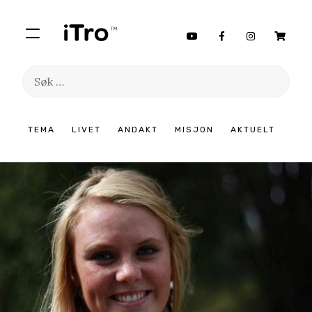
Søk
etter:
Hopp
TEMA
LIVET
ANDAKT
MISJON
AKTUELT
til
innhold