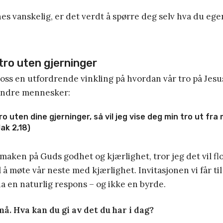
s vanskelig, er det verdt å spørre deg selv hva du egen
tro uten gjerninger
 oss en utfordrende vinkling på hvordan vår tro på Jesu
andre mennesker:
ro uten dine gjerninger, så vil jeg vise deg min tro ut fra
Jak 2,18)
 smaken på Guds godhet og kjærlighet, tror jeg det vil 
til å møte vår neste med kjærlighet. Invitasjonen vi får til
 da en naturlig respons – og ikke en byrde.
å. Hva kan du gi av det du har i dag?