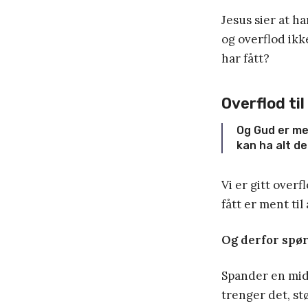
Jesus sier at ha
og overflod ikk
har fått?
Overflod ti
Og Gud er mekt
kan ha alt det
Vi er gitt over
fått er ment til 
Og derfor spør 
Spander en midd
trenger det, stø