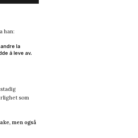
a han:
 andre la
dde å leve av.
 stadig
rlighet som
lbake, men også