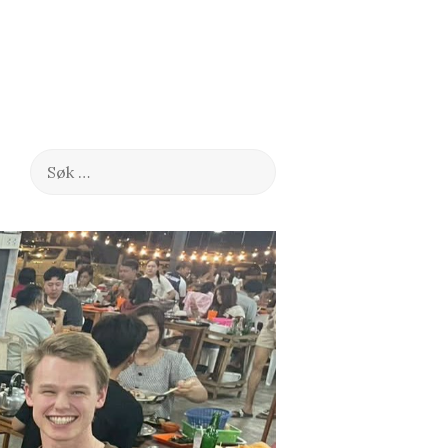
Søk
etter: