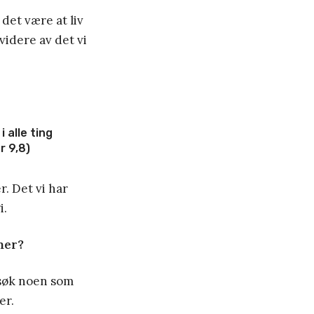
 det være at liv
videre av det vi
i alle ting
r 9,8)
r. Det vi har
i.
 mer?
esøk noen som
er.