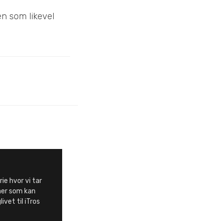
en som likevel
rie hvor vi tar
aer som kan
ivet til iTros