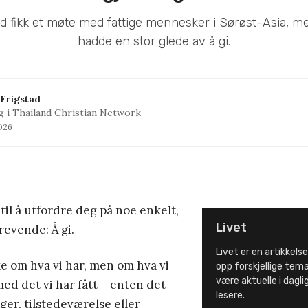
d fikk et møte med fattige mennesker i Sørøst-Asia, m
hadde en stor glede av å gi.
Frigstad
lig i Thailand Christian Network
2026
il å utfordre deg på noe enkelt,
Livet
evende: Å gi.
Livet er en artikkelse
ke om hva vi har, men om hva vi
opp forskjellige tem
være aktuelle i dagligl
med det vi har fått – enten det
lesere.
ger, tilstedeværelse eller