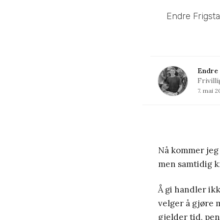
Endre Frigsta
Endre 
Frivil
7. mai 
Nå kommer jeg t
men samtidig kr
Å gi handler ik
velger å gjøre 
gjelder tid, pen