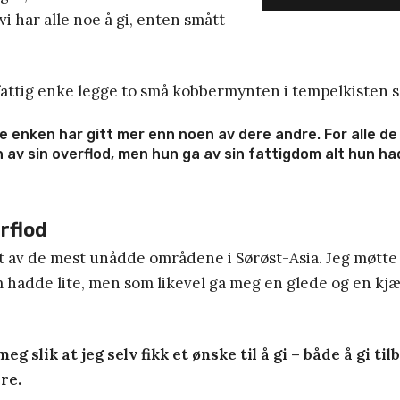
vi har alle noe å gi, enten smått
fattig enke legge to små kobbermynten i tempelkisten s
e enken har gitt mer enn noen av dere andre. For alle de
n av sin overflod, men hun ga av sin fattigdom alt hun ha
erflod
 et av de mest unådde områdene i Sørøst-Asia. Jeg møtte
hadde lite, men som likevel ga meg en glede og en kjæ
eg slik at jeg selv fikk et ønske til å gi – både å gi ti
re.