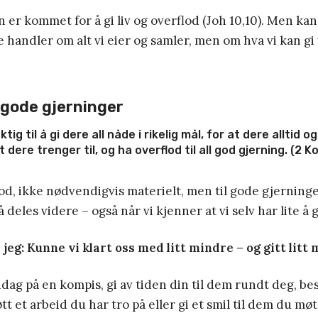
n er kommet for å gi liv og overflod (Joh 10,10). Men kan
e handler om alt vi eier og samler, men om hva vi kan gi 
l gode gjerninger
ig til å gi dere all nåde i rikelig mål, for at dere alltid og 
 dere trenger til, og ha overflod til all god gjerning. (2 Ko
flod, ikke nødvendigvis materielt, men til gode gjerninge
å deles videre – også når vi kjenner at vi selv har lite å g
jeg: Kunne vi klart oss med litt mindre – og gitt litt
ag på en kompis, gi av tiden din til dem rundt deg, b
tt et arbeid du har tro på eller gi et smil til dem du møt