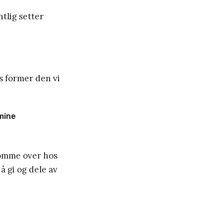
tlig setter
s former den vi
 mine
flomme over hos
 å gi og dele av