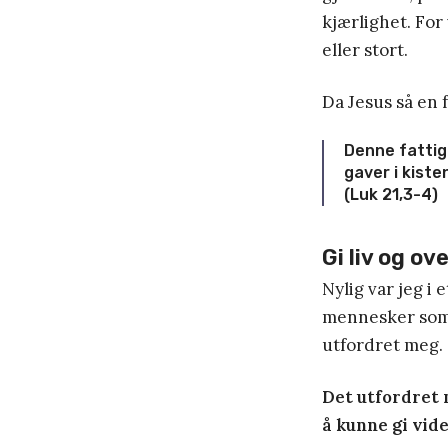
kjærlighet. For 
eller stort.
Da Jesus så en 
Denne fattig
gaver i kiste
(Luk 21,3-4)
Gi liv og ov
Nylig var jeg i
mennesker som 
utfordret meg.
Det utfordret m
å kunne gi vide