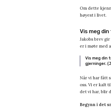
Om dette kjenne
høyest i livet.
Vis meg din 
Jakobs brev gir
er i møte med 
Vis meg din t
gjerninger. (
Når vi har fått
oss. Vi er kalt 
det vi har, blir
Begynn i det sm