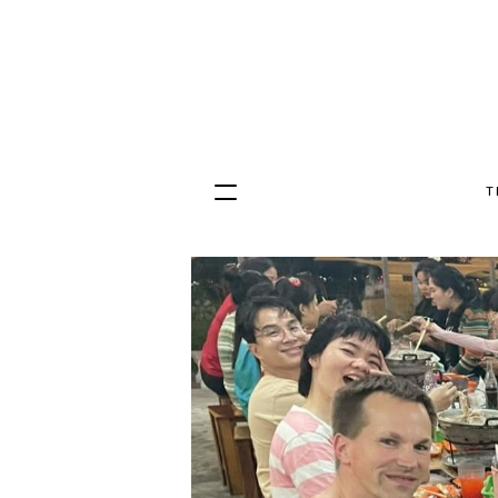
T
Hopp
til
innhold