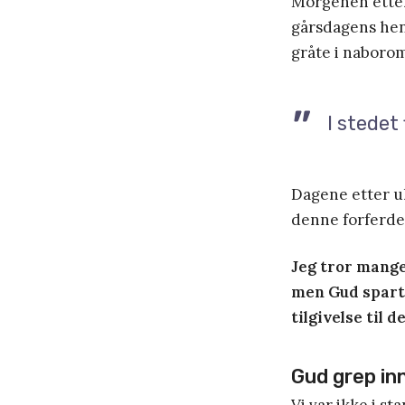
Morgenen etter 
gårsdagens hen
gråte i naboromm
I stedet 
Dagene etter ul
denne forferdel
Jeg tror mange
men Gud sparte 
tilgivelse til d
Gud grep inn