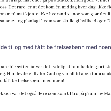
tand til å lage mat eller gå på butikken, men gode venner
oss. Det rare, er at det kom én middag hver dag, ikke f
om med mat kjente ikke hverandre, noe som gjør det li
 sammen og planlagt hvem som skulle gi hvilke dager. D
de til og med fått be frelsesbønn med noen
are ble sytten år var det tydelig at hun hadde gjort st
eg. Hun levde et liv for Gud og var alltid åpen for å sn
d fått be frelsesbønn med noen!
lykken var det også flere som kom til tro på grunn av Ma