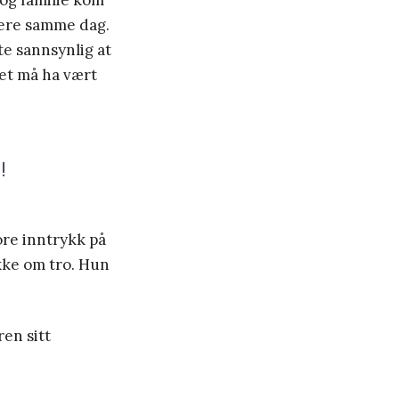
 og familie kom
lere samme dag.
te sannsynlig at
et må ha vært
!
ore inntrykk på
akke om tro. Hun
ren sitt