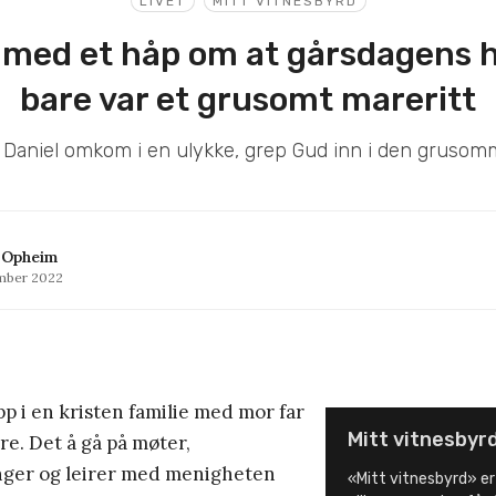
LIVET
MITT VITNESBYRD
å med et håp om at gårsdagens 
bare var et grusomt mareritt
l Daniel omkom i en ulykke, grep Gud inn i den grusom
 Opheim
mber 2022
pp i en kristen familie med mor far
Mitt vitnesbyr
re. Det å gå på møter,
ger og leirer med menigheten
«Mitt vitnesbyrd» er