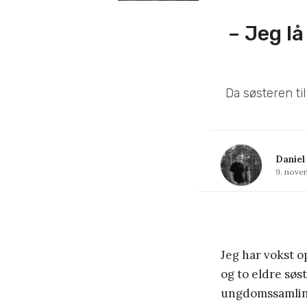
– Jeg l
Da søsteren ti
Daniel
9. nove
Jeg har vokst o
og to eldre søst
ungdomssamlin