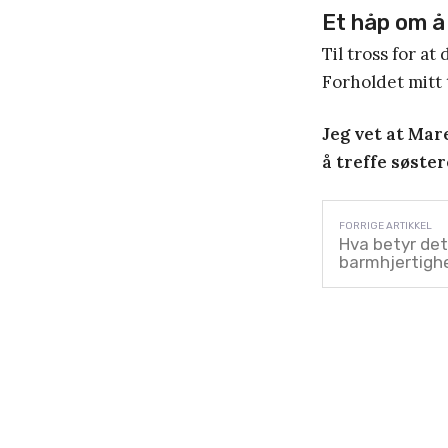
Et håp om å
Til tross for at
Forholdet mitt t
Jeg vet at Mare
å treffe søste
Hva betyr det
barmhjertighe