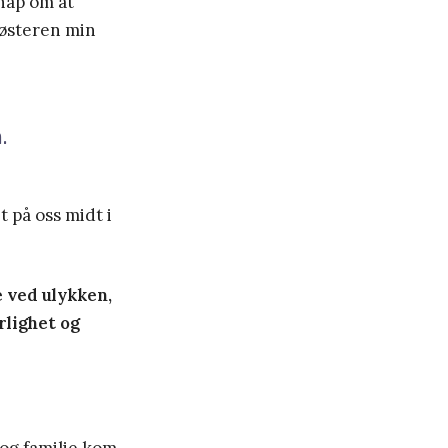
håp om at
søsteren min
.
 på oss midt i
e ved ulykken,
rlighet og