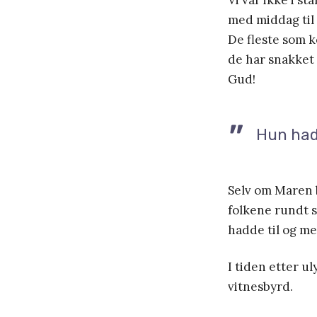
Vi var ikke i s
med middag til 
De fleste som k
de har snakket
Gud!
Hun had
Selv om Maren b
folkene rundt s
hadde til og me
I tiden etter u
vitnesbyrd.