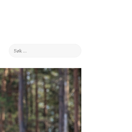
Søk
etter: