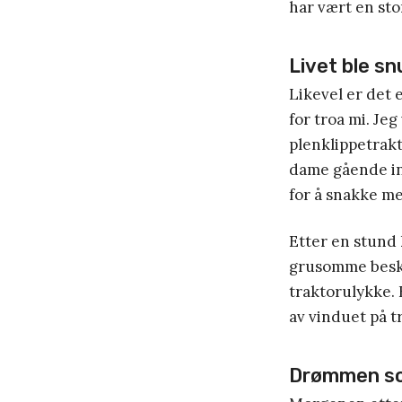
har vært en sto
Livet ble s
Likevel er det 
for troa mi. Jeg
plenklippetrakt
dame gående inn
for å snakke m
Etter en stund 
grusomme beskj
traktorulykke. 
av vinduet på t
Drømmen som