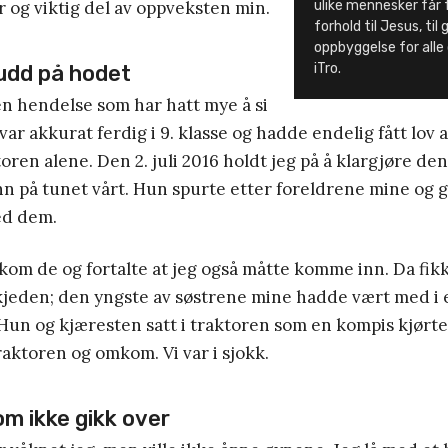
r og viktig del av oppveksten min.
ulike mennesker får 
forhold til Jesus, til
oppbyggelse for alle
nudd på hodet
iTro.
en hendelse som har hatt mye å si
 var akkurat ferdig i 9. klasse og hadde endelig fått lov 
oren alene. Den 2. juli 2016 holdt jeg på å klargjøre de
 på tunet vårt. Hun spurte etter foreldrene mine og gi
ed dem.
kom de og fortalte at jeg også måtte komme inn. Da fik
eden; den yngste av søstrene mine hadde vært med i 
Hun og kjæresten satt i traktoren som en kompis kjørte,
raktoren og omkom. Vi var i sjokk.
 ikke gikk over