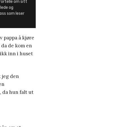
fortelle om sitt
 glede og
 oss som leser
av pappa å kjøre
n da de kom en
kk inn i huset
k jeg den
en
 da hun falt ut