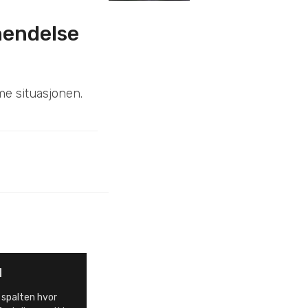
hendelse
me situasjonen.
d
 spalten hvor