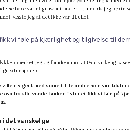
våknet jeg, men ville ikke åpne øynene. Jeg lå med et 
delse bare var et grusomt mareritt, men da jeg hørte 
et, visste jeg at det ikke var tilfellet.
fikk vi føle på kjærlighet og tilgivelse til dem
ykken merket jeg og familien min at Gud virkelig passet
ige situasjonen.
 ville reagert med sinne til de andre som var tilsted
oss fra alle vonde tanker. I stedet fikk vi føle på kjæ
em.
 i det vanskelige