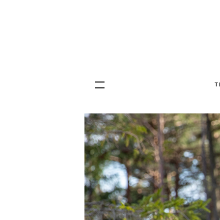
T
Hopp
til
innhold