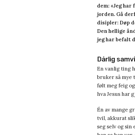
dem: «Jeg har 
jorden. Gå derf
disipler: Døp 
Den hellige ån
jeg har befalt 
Dårlig samv
En vanlig ting h
bruker så mye ti
følt meg feig og
hva Jesus har gj
Én av mange gru
tvil, akkurat sl
seg selv og sin 