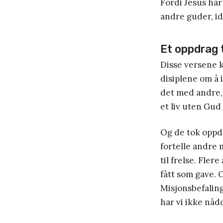
Fordi Jesus har
andre guder, ide
Et oppdrag t
Disse versene k
disiplene om å 
det med andre, 
et liv uten Gud 
Og de tok oppdra
fortelle andre 
til frelse. Fler
fått som gave. O
Misjonsbefalinge
har vi ikke nåd