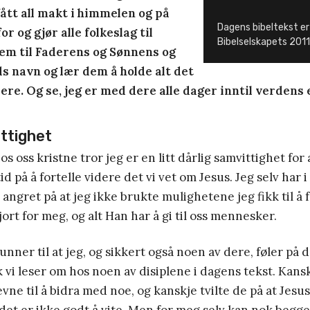
fått all makt i himmelen og på
Dagens bibeltekst er
or og gjør alle folkeslag til
Bibelselskapets 201
dem til Faderens og Sønnens og
ds navn og lær dem å holde alt det
dere. Og se, jeg er med dere alle dager inntil verdens 
ittighet
os oss kristne tror jeg er en litt dårlig samvittighet for 
d på å fortelle videre det vi vet om Jesus. Jeg selv har i a
 angret på at jeg ikke brukte mulighetene jeg fikk til å 
ort for meg, og alt Han har å gi til oss mennesker.
nner til at jeg, og sikkert også noen av dere, føler på d
ik vi leser om hos noen av disiplene i dagens tekst. Kansk
evne til å bidra med noe, og kanskje tvilte de på at Jesus 