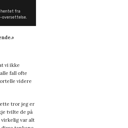
 hentet fra
1-oversettelse.
ende.»
at vi ikke
lle fall ofte
fortelle videre
ette tror jeg er
je tvilte de på
virkelig var alt