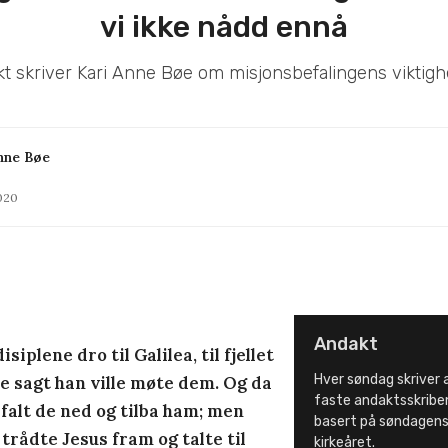
vi ikke nådd ennå
t skriver Kari Anne Bøe om misjonsbefalingens viktigh
nne Bøe
2020
Andakt
siplene dro til Galilea, til fjellet
Hver søndag skriver 
e sagt han ville møte dem. Og da
faste andaktsskribe
 falt de ned og tilba ham; men
basert på søndagens
 trådte Jesus fram og talte til
kirkeåret.