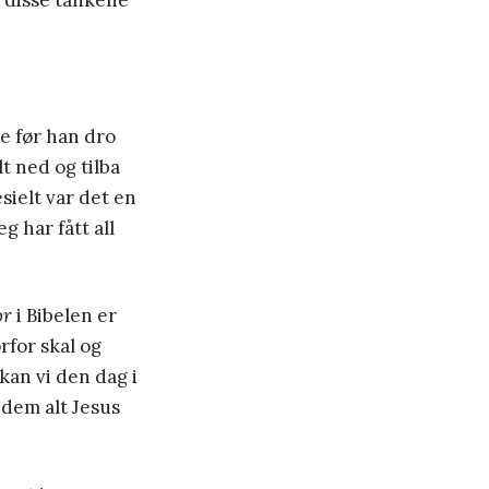
e disse tankene
ne før han dro
t ned og tilba
esielt var det en
g har fått all
or
i Bibelen er
rfor skal og
 kan vi den dag i
 dem alt Jesus