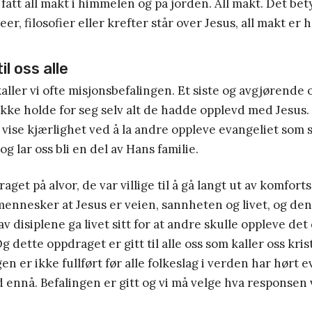
 fått all makt i himmelen og på jorden. All makt. Det bet
er, filosofier eller krefter står over Jesus, all makt er 
il oss alle
aller vi ofte misjonsbefalingen. Et siste og avgjørende 
ikke holde for seg selv alt de hadde opplevd med Jesus.
vise kjærlighet ved å la andre oppleve evangeliet som se
og lar oss bli en del av Hans familie.
get på alvor, de var villige til å gå langt ut av komfort
mennesker at Jesus er veien, sannheten og livet, og de
e av disiplene ga livet sitt for at andre skulle oppleve de
g dette oppdraget er gitt til alle oss som kaller oss kris
n er ikke fullført før alle folkeslag i verden har hørt e
d ennå. Befalingen er gitt og vi må velge hva responsen 